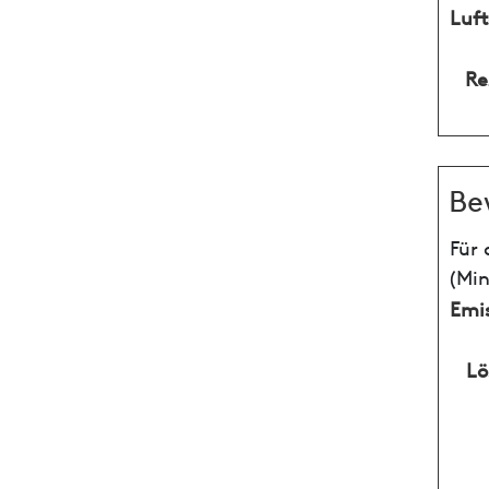
Luft
Re
Be
Für 
(Mi
Emi
Lö