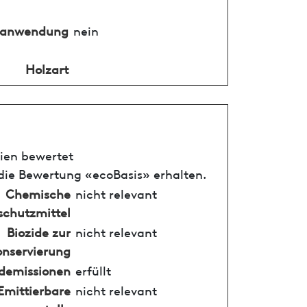
nanwendung
nein
Holzart
rien bewertet
ie Bewertung «ecoBasis» erhalten.
Chemische
nicht relevant
schutzmittel
Biozide zur
nicht relevant
onservierung
demissionen
erfüllt
Emittierbare
nicht relevant