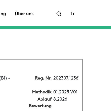
fr
ung
Über uns
B1) -
Reg. Nr.
202307.12361
Methodik
01.2023.V01
Ablauf
8.2026
Bewertung