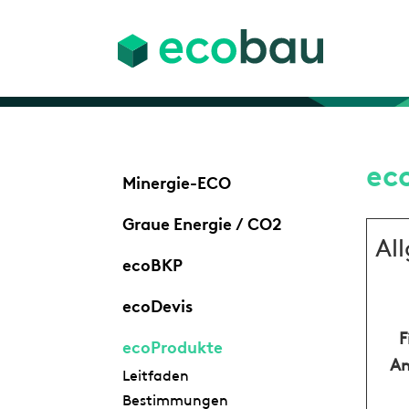
ec
Minergie-ECO
Graue Energie / CO2
Al
ecoBKP
ecoDevis
F
ecoProdukte
An
Leitfaden
Bestimmungen