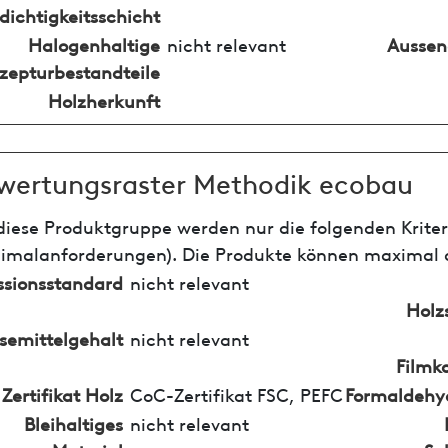
dichtigkeitsschicht
Halogenhaltige
nicht relevant
Ausse
zepturbestandteile
Holzherkunft
wertungsraster Methodik ecobau
diese Produktgruppe werden nur die folgenden Krite
nimalanforderungen). Die Produkte können maximal d
ssionsstandard
nicht relevant
Holz
semittelgehalt
nicht relevant
Filmk
Zertifikat Holz
CoC-Zertifikat FSC, PEFC
Formaldehy
Bleihaltiges
nicht relevant