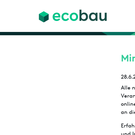
Mi
28.6.
Alle 
Veran
onlin
an di
Erfah
und I