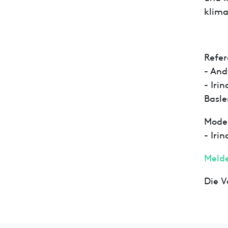
klima
Refer
- And
- Iri
Basle
Moder
- Iri
Melde
Die V