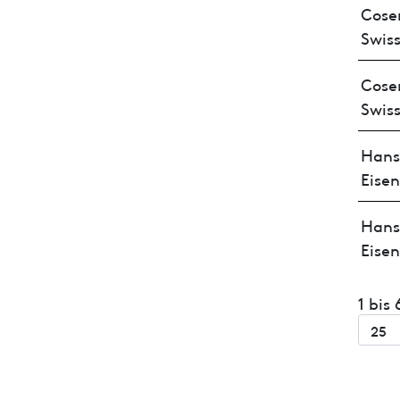
Cose
Swis
Cose
Swis
Hans
Eise
Hans
Eise
1 bis