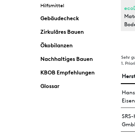
Hilfsmittel
eco
Mat
Gebäudecheck
Bod
Zirkuläres Bauen
Ökobilanzen
Sehr g
Nachhaltiges Bauen
1. Prio
KBOB Empfehlungen
Herst
Glossar
Hans
Eise
SRS-
Gmb