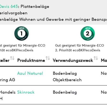
Devis 645
: Plattenbeläge
erialvorgaben
enbeläge Wohnen und Gewerbe mit geringer Beans
ut geeignet für Minergie-ECO
Gut geeignet für Minergie-ECO
rität ecoBKP/ecoDevis
2. Priorität ecoBKP/ecoDevis
eller
Produktname
Verwendungszweck
Ma
Azul Natural
Bodenbelag
Na
nring AG
Objektbereich
Handels
Skinrock
Bodenbelag
Na
H