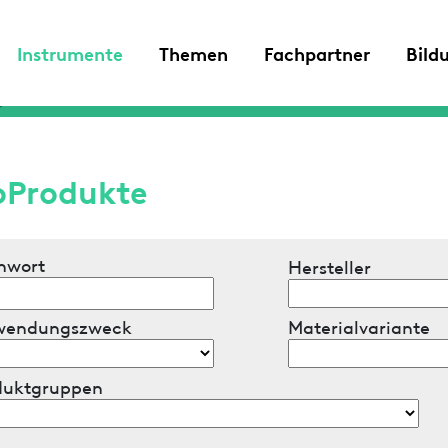
Instrumente
Themen
Fachpartner
Bild
oProdukte
hwort
Hersteller
wendungszweck
Materialvariante
duktgruppen