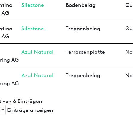
ntino
Silestone
Bodenbelag
Qu
s AG
ntino
Silestone
Treppenbelag
Qu
s AG
Azul Natural
Terrassenplatte
Na
nring AG
Azul Natural
Treppenbelag
Na
nring AG
 6 von 6 Einträgen
Einträge anzeigen