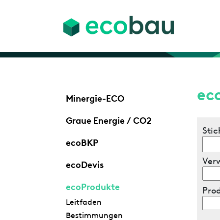
ec
Minergie-ECO
Graue Energie / CO2
Stic
ecoBKP
Ver
ecoDevis
ecoProdukte
Pro
Leitfaden
Bestimmungen