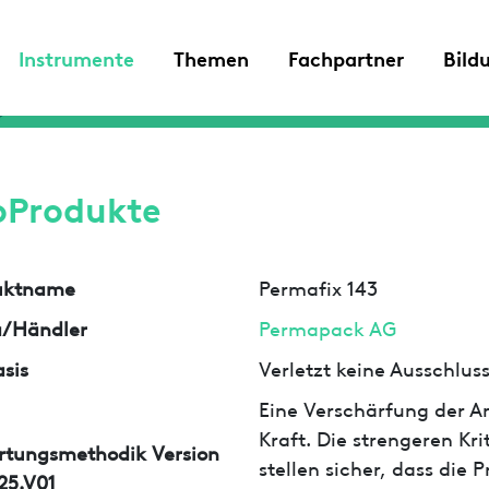
Instrumente
Themen
Fachpartner
Bild
oProdukte
uktname
Permafix 143
a/Händler
Permapack AG
sis
Verletzt keine Ausschlu
Eine Verschärfung der An
Kraft. Die strengeren Kr
rtungsmethodik Version
stellen sicher, dass die
25.V01