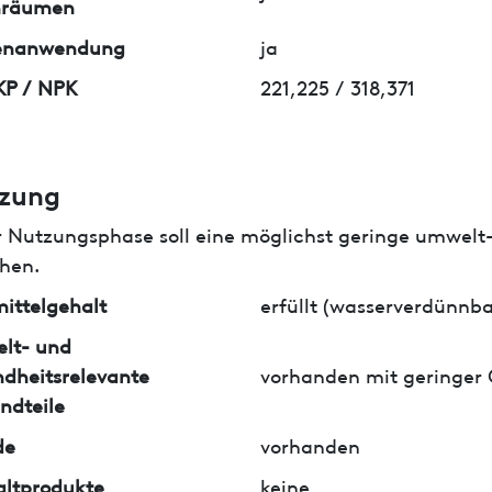
nräumen
enanwendung
ja
KP / NPK
221,225 / 318,371
zung
r Nutzungsphase soll eine möglichst geringe umwelt
hen.
ittelgehalt
erfüllt (wasserverdünnba
lt- und
dheitsrelevante
vorhanden mit geringer
ndteile
de
vorhanden
ltprodukte
keine