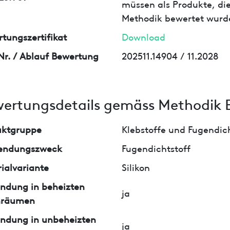
müssen als Produkte, die
Methodik bewertet wurd
tungszertifikat
Download
Nr. / Ablauf Bewertung
202511.14904 / 11.2028
ertungsdetails gemäss Methodik 
uktgruppe
Klebstoffe und Fugendi
endungszweck
Fugendichtstoff
ialvariante
Silikon
ndung in beheizten
ja
nräumen
ndung in unbeheizten
ja