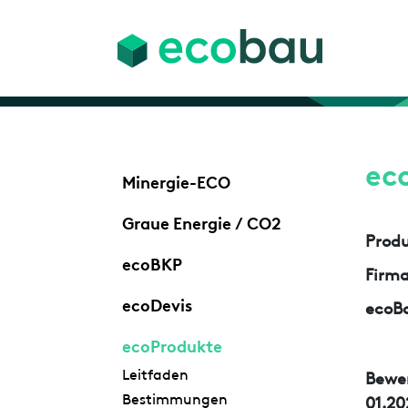
ec
Minergie-ECO
Graue Energie / CO2
Prod
ecoBKP
Firm
ecoDevis
ecoBa
ecoProdukte
Leitfaden
Bewe
Bestimmungen
01.20