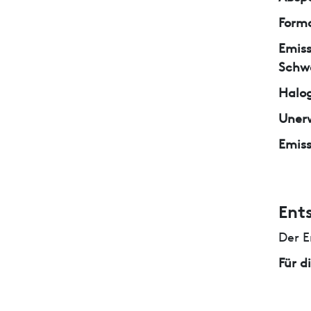
Form
Emiss
Schw
Halo
Unerw
Emiss
Ent
Der E
Für d