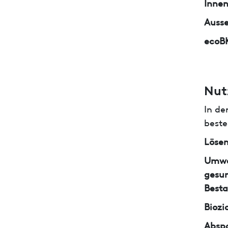
Inne
Auss
ecoB
Nut
In de
beste
Lösem
Umwe
gesun
Besta
Biozi
Abspa