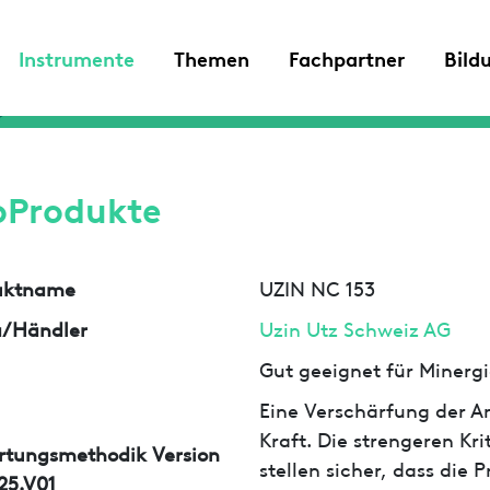
Instrumente
Themen
Fachpartner
Bild
oProdukte
uktname
UZIN NC 153
a/Händler
Uzin Utz Schweiz AG
Gut geeignet für Minergi
Eine Verschärfung der An
Kraft. Die strengeren Kr
rtungsmethodik Version
stellen sicher, dass die
25.V01