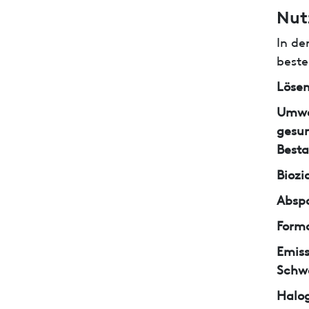
Nut
In de
beste
Lösem
Umwe
gesun
Besta
Biozi
Abspa
Form
Emiss
Schw
Halo