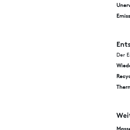
Unerw
Emiss
Ent
Der E
Wied
Recyc
Ther
Wei
Masse