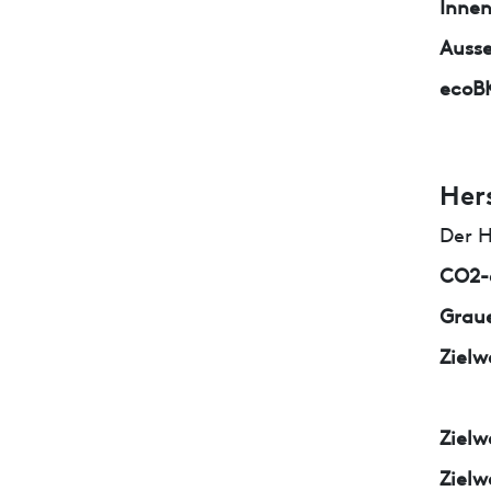
Inne
Auss
ecoB
Her
Der H
CO2-e
Graue
Zielw
Zielw
Zielw