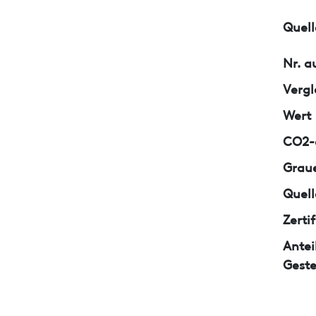
Quell
Nr. a
Vergl
Wert
CO2-e
Graue
Quell
Zerti
Antei
Geste