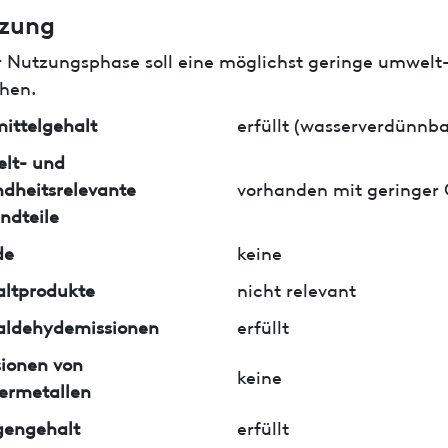
zung
r Nutzungsphase soll eine möglichst geringe umwelt
hen.
ittelgehalt
erfüllt (wasserverdünnba
lt- und
dheitsrelevante
vorhanden mit geringer
ndteile
de
keine
ltprodukte
nicht relevant
aldehydemissionen
erfüllt
ionen von
keine
ermetallen
gengehalt
erfüllt