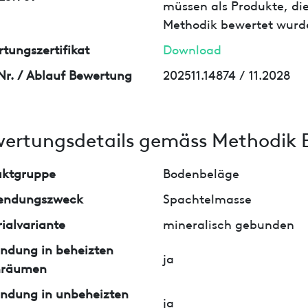
müssen als Produkte, die
Methodik bewertet wurd
tungszertifikat
Download
Nr. / Ablauf Bewertung
202511.14874 / 11.2028
ertungsdetails gemäss Methodik 
uktgruppe
Bodenbeläge
endungszweck
Spachtelmasse
ialvariante
mineralisch gebunden
ndung in beheizten
ja
nräumen
ndung in unbeheizten
ja