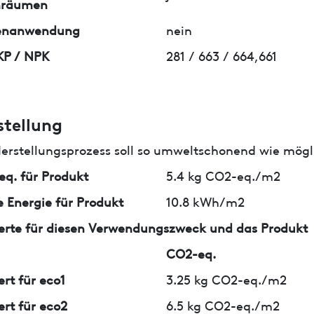
nräumen
enanwendung
nein
KP / NPK
281 / 663 / 664,661
stellung
erstellungsprozess soll so umweltschonend wie mögli
q. für Produkt
5.4 kg CO2-eq./m2
 Energie für Produkt
10.8 kWh/m2
erte für diesen Verwendungszweck und das Produkt
CO2-eq.
ert für eco1
3.25 kg CO2-eq./m2
ert für eco2
6.5 kg CO2-eq./m2