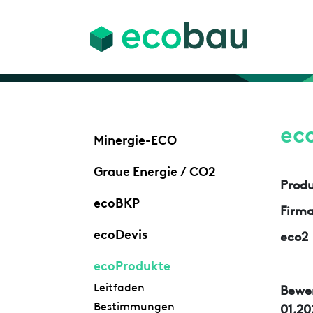
ec
Minergie-ECO
Graue Energie / CO2
Prod
ecoBKP
Firm
ecoDevis
eco2
ecoProdukte
Leitfaden
Bewe
Bestimmungen
01.20