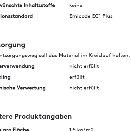
ünschte Inhaltsstoffe
keine
ionsstandard
Emicode EC1 Plus
sorgung
ntsorgungsweg soll das Material im Kreislauf halten.
erverwendung
nicht erfüllt
ling
erfüllt
mische Verwertung
nicht erfüllt
tere Produktangaben
 pro Fläche
1.5 kg/m2