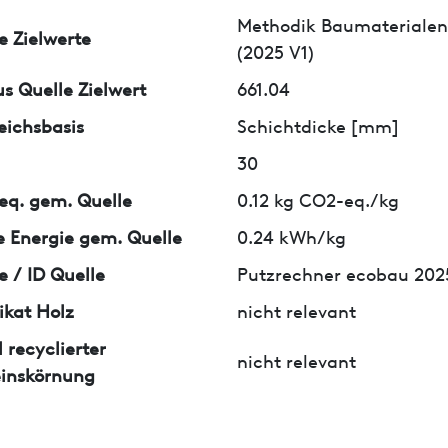
Methodik Baumaterialen
e Zielwerte
(2025 V1)
us Quelle Zielwert
661.04
eichsbasis
Schichtdicke [mm]
30
q. gem. Quelle
0.12 kg CO2-eq./kg
 Energie gem. Quelle
0.24 kWh/kg
e / ID Quelle
Putzrechner ecobau 2025
fikat Holz
nicht relevant
l recyclierter
nicht relevant
inskörnung