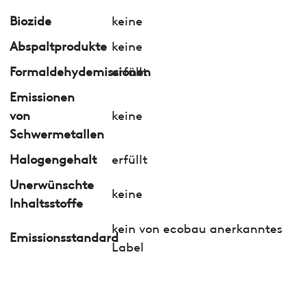
Biozide
keine
Abspaltprodukte
keine
Formaldehydemissionen
erfüllt
Emissionen
von
keine
Schwermetallen
Halogengehalt
erfüllt
Unerwünschte
keine
Inhaltsstoffe
kein von ecobau anerkanntes
Emissionsstandard
Label