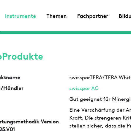
Instrumente
Themen
Fachpartner
Bild
oProdukte
uktname
swissporTERA/TERA Whit
a/Händler
swisspor AG
Gut geeignet für Minergi
Eine Verschärfung der An
Kraft. Die strengeren Kr
rtungsmethodik Version
stellen sicher, dass die
25.V01