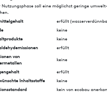
r Nutzungsphase soll eine möglichst geringe umwelt
hen.
ittelgehalt
erfüllt (wasserverdünnba
de
keine
ltprodukte
keine
aldehydemissionen
erfüllt
ionen von
keine
ermetallen
gengehalt
erfüllt
ünschte Inhaltsstoffe
keine
ionsstandard
kein von ecobau anerkan