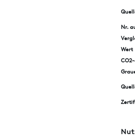
Quell
Nr. a
Vergl
Wert
CO2-e
Graue
Quell
Zerti
Nut