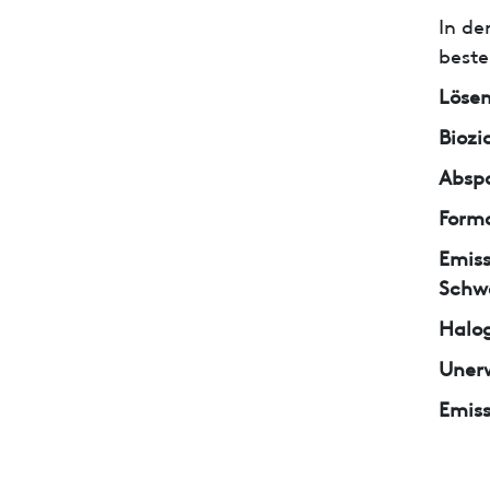
In de
beste
Lösem
Biozi
Abspa
Form
Emiss
Schw
Halo
Unerw
Emiss