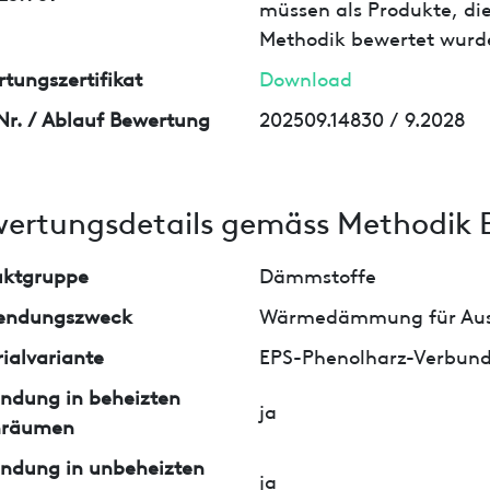
müssen als Produkte, die
Methodik bewertet wurd
tungszertifikat
Download
Nr. / Ablauf Bewertung
202509.14830 / 9.2028
ertungsdetails gemäss Methodik 
uktgruppe
Dämmstoffe
endungszweck
Wärmedämmung für Aus
ialvariante
EPS-Phenolharz-Verbun
ndung in beheizten
ja
nräumen
ndung in unbeheizten
ja