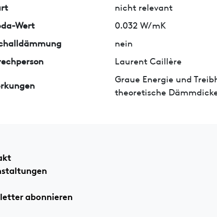
rt
nicht relevant
da-Wert
0.032 W/mK
tschalldämmung
nein
rechperson
Laurent Caillère
Graue Energie und Treib
rkungen
theoretische Dämmdicke
akt
nstaltungen
etter abonnieren