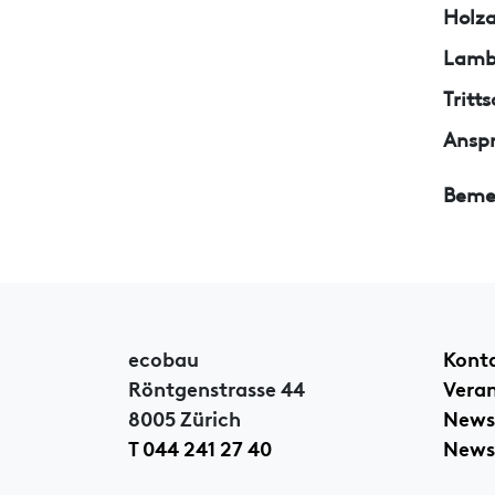
Holza
Lamb
Trit
Ansp
Beme
ecobau
Kont
Röntgenstrasse 44
Vera
8005 Zürich
News
T 044 241 27 40
Newsl