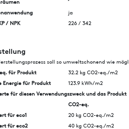
nräumen
enanwendung
ja
KP / NPK
226 / 342
stellung
erstellungsprozess soll so umweltschonend wie mögli
q. für Produkt
32.2 kg CO2-eq./m2
 Energie für Produkt
123.9 kWh/m2
erte für diesen Verwendungszweck und das Produkt
CO2-eq.
ert für eco1
20 kg CO2-eq./m2
ert für eco2
40 kg CO2-eq./m2