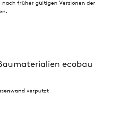
 nach früher gültigen Versionen der
en.
Baumaterialien ecobau
senwand verputzt
d