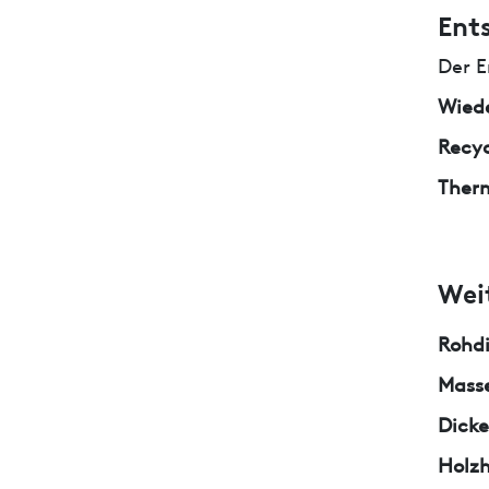
Ent
Der E
Wied
Recyc
Ther
Wei
Rohd
Masse
Dicke
Holzh