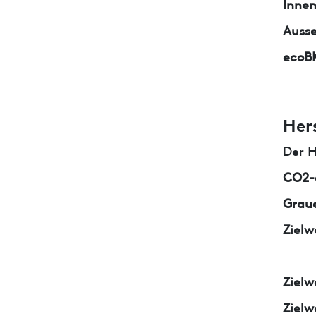
Inne
Auss
ecoB
Her
Der H
CO2-e
Graue
Zielw
Zielw
Zielw