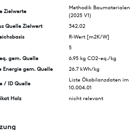
Methodik Baumaterialen
e Zielwerte
(2025 V1)
us Quelle Zielwert
342.02
eichsbasis
R-Wert [m2K/W]
5
q. gem. Quelle
6.95 kg CO2-eq./kg
 Energie gem. Quelle
26.7 kWh/kg
Liste Ökobilanzdaten im
e / ID Quelle
10.004.01
fikat Holz
nicht relevant
zung