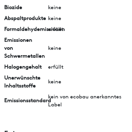
Biozide
keine
Abspaltprodukte
keine
Formaldehydemissionen
erfüllt
Emissionen
von
keine
Schwermetallen
Halogengehalt
erfüllt
Unerwünschte
keine
Inhaltsstoffe
kein von ecobau anerkanntes
Emissionsstandard
Label