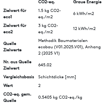
CO2-eq.
Graue Energie
Zielwert für
1.5 kg CO2-
6 kWh/m2
eco1
eq./m2
Zielwert für
3 kg CO2-
12 kWh/m2
eco2
eq./m2
Methodik Baumaterialen
Quelle
ecobau (V01.2025.V01), Anhang
Zielwerte
2 (2025 V1)
Nr. aus Quelle
645.02
Zielwert
Vergleichsbasis
Schichtdicke [mm]
Wert
2
CO2-eq. gem.
0.5405 kg CO2-eq./kg
Quelle