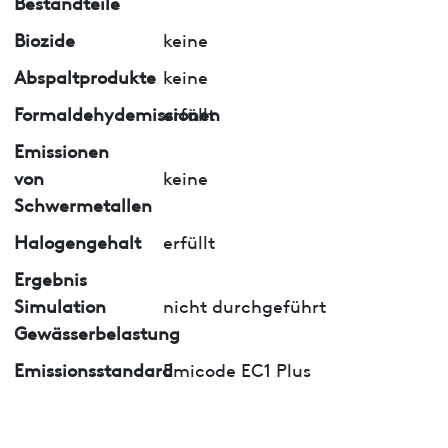
Bestandteile
Biozide
keine
Abspaltprodukte
keine
Formaldehydemissionen
erfüllt
Emissionen
von
keine
Schwermetallen
Halogengehalt
erfüllt
Ergebnis
Simulation
nicht durchgeführt
Gewässerbelastung
Emissionsstandard
Emicode EC1 Plus