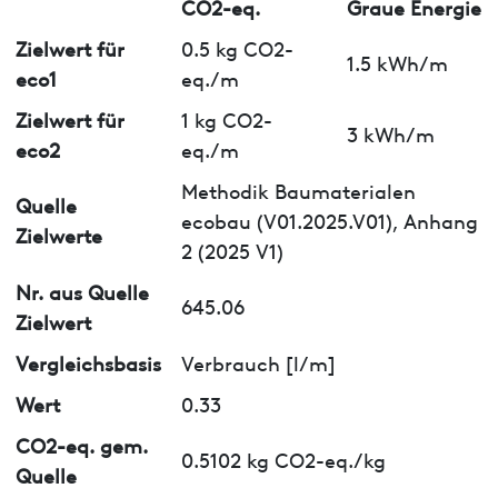
CO2-eq.
Graue Energie
Zielwert für
0.5 kg CO2-
1.5 kWh/m
eco1
eq./m
Zielwert für
1 kg CO2-
3 kWh/m
eco2
eq./m
Methodik Baumaterialen
Quelle
ecobau (V01.2025.V01), Anhang
Zielwerte
2 (2025 V1)
Nr. aus Quelle
645.06
Zielwert
Vergleichsbasis
Verbrauch [l/m]
Wert
0.33
CO2-eq. gem.
0.5102 kg CO2-eq./kg
Quelle