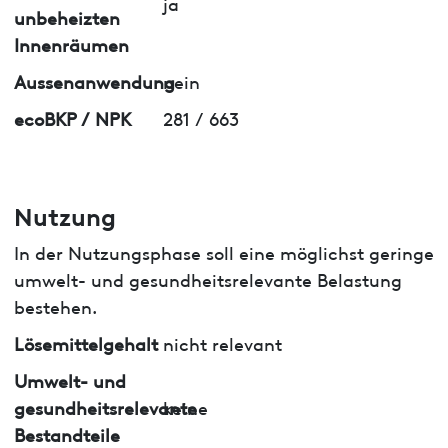
ja
unbeheizten
Innenräumen
Aussenanwendung
nein
ecoBKP / NPK
281 / 663
Nutzung
In der Nutzungsphase soll eine möglichst geringe
umwelt- und gesundheitsrelevante Belastung
bestehen.
Lösemittelgehalt
nicht relevant
Umwelt- und
gesundheitsrelevante
keine
Bestandteile