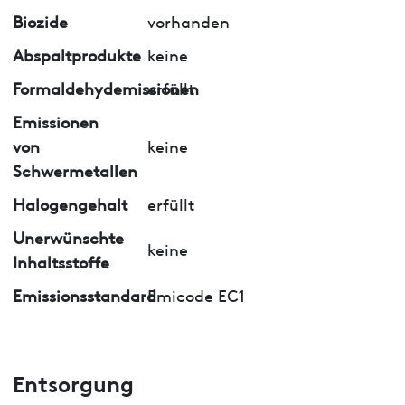
Biozide
vorhanden
Abspaltprodukte
keine
Formaldehydemissionen
erfüllt
Emissionen
von
keine
Schwermetallen
Halogengehalt
erfüllt
Unerwünschte
keine
Inhaltsstoffe
Emissionsstandard
Emicode EC1
Entsorgung