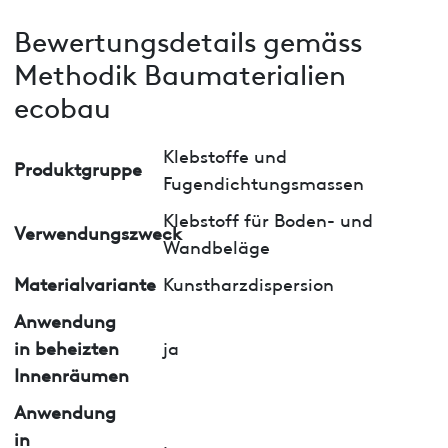
Bewertungsdetails gemäss
Methodik Baumaterialien
ecobau
Klebstoffe und
Produktgruppe
Fugendichtungsmassen
Klebstoff für Boden- und
Verwendungszweck
Wandbeläge
Materialvariante
Kunstharzdispersion
Anwendung
in beheizten
ja
Innenräumen
Anwendung
in