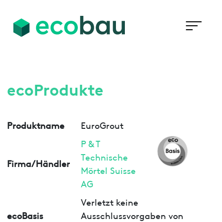
ecoProdukte
Produktname
EuroGrout
P & T
Technische
Firma/Händler
Mörtel Suisse
AG
Verletzt keine
ecoBasis
Ausschlussvorgaben von