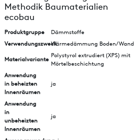
Methodik Baumaterialien
ecobau
Produktgruppe
Dämmstoffe
Verwendungszweck
Wärmedämmung Boden/Wand
Polystyrol extrudiert (XPS) mit
Materialvariante
Mörtelbeschichtung
Anwendung
in beheizten
ja
Innenräumen
Anwendung
in
ja
unbeheizten
Innenräumen
Aussenanwendung
nein