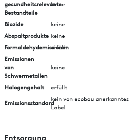
gesundheitsrelevante
keine
Bestandteile
Biozide
keine
Abspaltprodukte
keine
Formaldehydemissionen
erfüllt
Emissionen
von
keine
Schwermetallen
Halogengehalt
erfüllt
kein von ecobau anerkanntes
Emissionsstandard
Label
Entsorgung