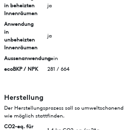
in beheizten
ja
Innenräumen
Anwendung
in
ja
unbeheizten
Innenräumen
Aussenanwendung
nein
ecoBKP / NPK
281 / 664
Herstellung
Der Herstellungsprozess soll so umweltschonend
wie möglich stattfinden.
CO2-eq. für
1.4 kg CO2-eq./m2*a