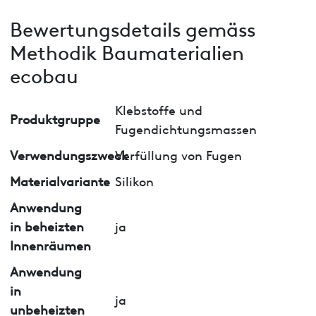
Bewertungsdetails gemäss
Methodik Baumaterialien
ecobau
Klebstoffe und
Produktgruppe
Fugendichtungsmassen
Verwendungszweck
Verfüllung von Fugen
Materialvariante
Silikon
Anwendung
in beheizten
ja
Innenräumen
Anwendung
in
ja
unbeheizten