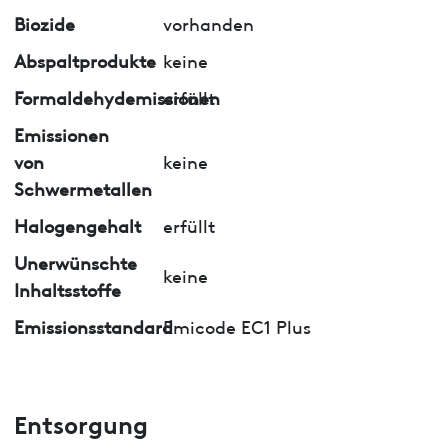
Biozide
vorhanden
Abspaltprodukte
keine
Formaldehydemissionen
erfüllt
Emissionen
von
keine
Schwermetallen
Halogengehalt
erfüllt
Unerwünschte
keine
Inhaltsstoffe
Emissionsstandard
Emicode EC1 Plus
Entsorgung