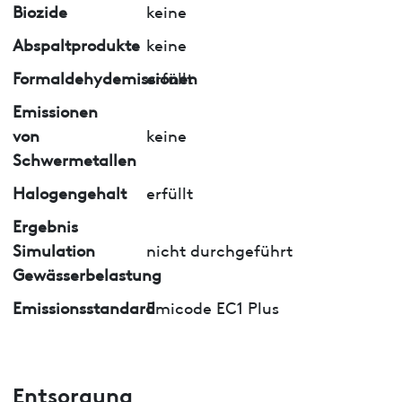
Biozide
keine
Abspaltprodukte
keine
Formaldehydemissionen
erfüllt
Emissionen
von
keine
Schwermetallen
Halogengehalt
erfüllt
Ergebnis
Simulation
nicht durchgeführt
Gewässerbelastung
Emissionsstandard
Emicode EC1 Plus
Entsorgung