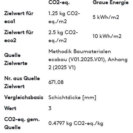
CO2-eq.
Graue Energie
Zielwert für
1.25 kg CO2-
5 kWh/m2
eco1
eq./m2
Zielwert für
2.5 kg CO2-
10 kWh/m2
eco2
eq./m2
Methodik Baumaterialen
Quelle
ecobau (V01.2025.V01), Anhang
Zielwerte
2 (2025 V1)
Nr. aus Quelle
671.08
Zielwert
Vergleichsbasis
Schichtdicke [mm]
Wert
3
CO2-eq. gem.
0.4797 kg CO2-eq./kg
Quelle