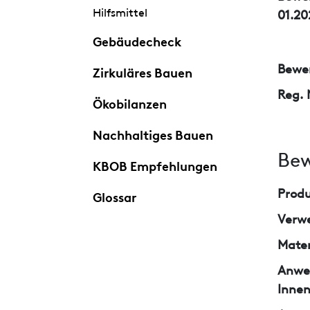
Hilfsmittel
01.20
Gebäudecheck
Bewer
Zirkuläres Bauen
Reg. 
Ökobilanzen
Nachhaltiges Bauen
Bew
KBOB Empfehlungen
Prod
Glossar
Verw
Mater
Anwe
Inne