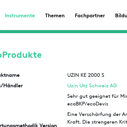
Instrumente
Themen
Fachpartner
Bild
oProdukte
uktname
UZIN KE 2000 S
a/Händler
Uzin Utz Schweiz AG
Sehr gut geeignet für Min
ecoBKP/ecoDevis
Eine Verschärfung der An
Kraft. Die strengeren Kr
rtungsmethodik Version