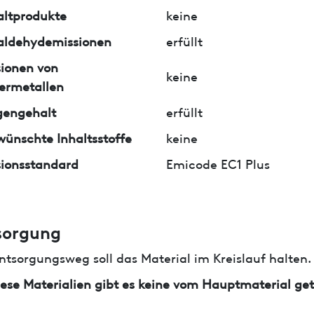
ltprodukte
keine
aldehydemissionen
erfüllt
ionen von
keine
ermetallen
gengehalt
erfüllt
ünschte Inhaltsstoffe
keine
ionsstandard
Emicode EC1 Plus
sorgung
ntsorgungsweg soll das Material im Kreislauf halten.
iese Materialien gibt es keine vom Hauptmaterial ge