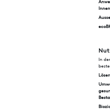
Anwe
Inne
Auss
ecoB
Nut
In de
beste
Lösem
Umwe
gesun
Besta
Biozi