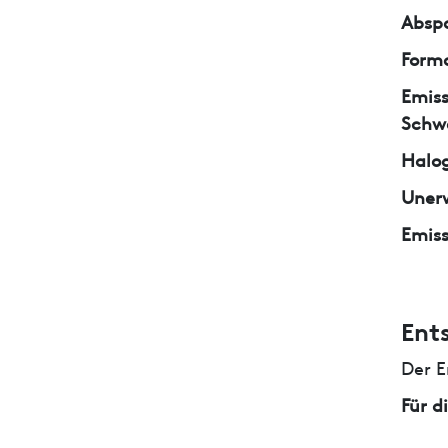
Abspa
Form
Emiss
Schw
Halo
Unerw
Emiss
Ent
Der E
Für d