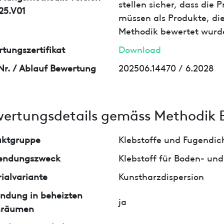
stellen sicher, dass die
25.V01
müssen als Produkte, die
Methodik bewertet wurd
tungszertifikat
Download
Nr. / Ablauf Bewertung
202506.14470 / 6.2028
ertungsdetails gemäss Methodik 
uktgruppe
Klebstoffe und Fugendi
endungszweck
Klebstoff für Boden- u
ialvariante
Kunstharzdispersion
ndung in beheizten
ja
nräumen