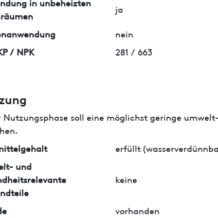
ndung in unbeheizten
ja
nräumen
enanwendung
nein
KP / NPK
281 / 663
zung
r Nutzungsphase soll eine möglichst geringe umwelt
hen.
ittelgehalt
erfüllt (wasserverdünnba
lt- und
dheitsrelevante
keine
ndteile
de
vorhanden