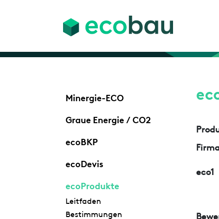
ec
Minergie-ECO
Graue Energie / CO2
Prod
ecoBKP
Firm
ecoDevis
eco1
ecoProdukte
Leitfaden
Bestimmungen
Bewe