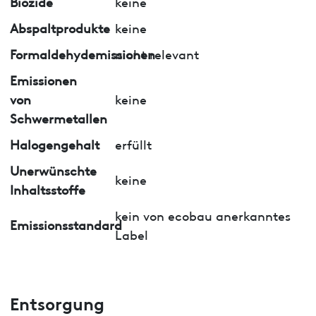
Biozide
keine
Abspaltprodukte
keine
Formaldehydemissionen
nicht relevant
Emissionen
von
keine
Schwermetallen
Halogengehalt
erfüllt
Unerwünschte
keine
Inhaltsstoffe
kein von ecobau anerkanntes
Emissionsstandard
Label
Entsorgung