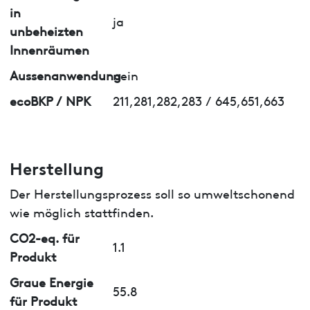
in
ja
unbeheizten
Innenräumen
Aussenanwendung
nein
ecoBKP / NPK
211,281,282,283 / 645,651,663
Herstellung
Der Herstellungsprozess soll so umweltschonend
wie möglich stattfinden.
CO2-eq. für
1.1
Produkt
Graue Energie
55.8
für Produkt