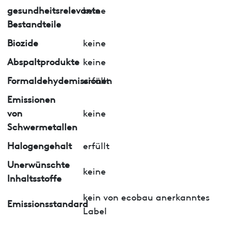
gesundheitsrelevante
keine
Bestandteile
Biozide
keine
Abspaltprodukte
keine
Formaldehydemissionen
erfüllt
Emissionen
von
keine
Schwermetallen
Halogengehalt
erfüllt
Unerwünschte
keine
Inhaltsstoffe
kein von ecobau anerkanntes
Emissionsstandard
Label