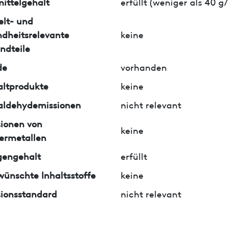
ittelgehalt
erfüllt (weniger als 40 
lt- und
dheitsrelevante
keine
ndteile
de
vorhanden
ltprodukte
keine
aldehydemissionen
nicht relevant
ionen von
keine
ermetallen
gengehalt
erfüllt
ünschte Inhaltsstoffe
keine
ionsstandard
nicht relevant