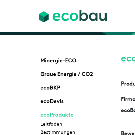
ec
Minergie-ECO
Graue Energie / CO2
Prod
ecoBKP
Firm
ecoDevis
ecoBa
ecoProdukte
Leitfaden
Bestimmungen
Bewe