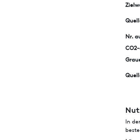
Zielw
Quell
Nr. a
CO2-e
Graue
Quell
Nut
In de
beste