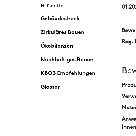
Hilfsmittel
01.20
Gebäudecheck
Bewer
Zirkuläres Bauen
Reg. 
Ökobilanzen
Nachhaltiges Bauen
Bew
KBOB Empfehlungen
Prod
Glossar
Verw
Mater
Anwe
Inne