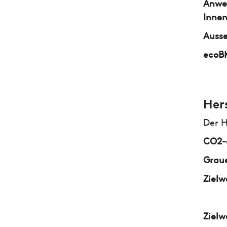
Anwe
Inne
Auss
ecoB
Her
Der H
CO2-e
Graue
Zielw
Zielw