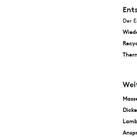
Ent
Der E
Wied
Recyc
Ther
Wei
Masse
Dicke
Lamb
Ansp