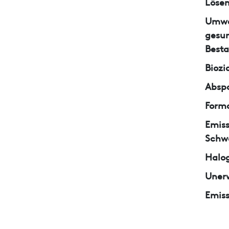
Lösem
Umwe
gesun
Besta
Biozi
Abspa
Form
Emiss
Schw
Halo
Unerw
Emiss