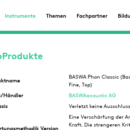
Instrumente
Themen
Fachpartner
Bild
oProdukte
BASWA Phon Classic (Ba
uktname
Fine, Top)
a/Händler
BASWAacoustic AG
sis
Verletzt keine Ausschlu
Eine Verschärfung der An
Kraft. Die strengeren Kr
rtungsmethodik Version