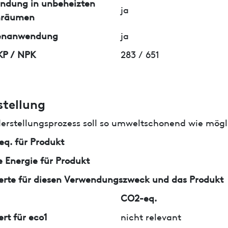
ndung in unbeheizten
ja
nräumen
enanwendung
ja
KP / NPK
283 / 651
stellung
erstellungsprozess soll so umweltschonend wie mögli
q. für Produkt
 Energie für Produkt
erte für diesen Verwendungszweck und das Produkt
CO2-eq.
ert für eco1
nicht relevant