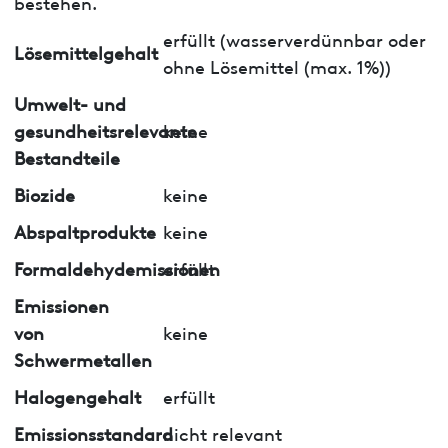
bestehen.
erfüllt (wasserverdünnbar oder
Lösemittelgehalt
ohne Lösemittel (max. 1%))
Umwelt- und
gesundheitsrelevante
keine
Bestandteile
Biozide
keine
Abspaltprodukte
keine
Formaldehydemissionen
erfüllt
Emissionen
von
keine
Schwermetallen
Halogengehalt
erfüllt
Emissionsstandard
nicht relevant