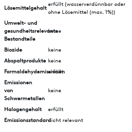
erfüllt (wasserverdünnbar oder
Lösemittelgehalt
ohne Lösemittel (max. 1%))
Umwelt- und
gesundheitsrelevante
keine
Bestandteile
Biozide
keine
Abspaltprodukte
keine
Formaldehydemissionen
erfüllt
Emissionen
von
keine
Schwermetallen
Halogengehalt
erfüllt
Emissionsstandard
nicht relevant