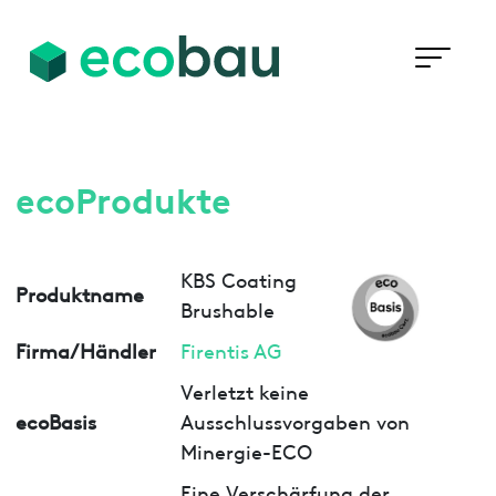
ecoProdukte
KBS Coating
Produktname
Brushable
Firma/Händler
Firentis AG
Verletzt keine
ecoBasis
Ausschlussvorgaben von
Minergie-ECO
Eine Verschärfung der