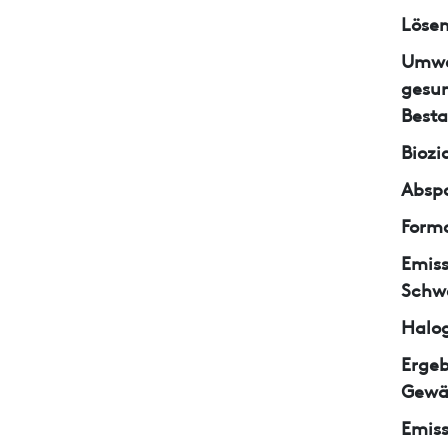
Lösem
Umwe
gesun
Besta
Biozi
Abspa
Form
Emiss
Schw
Halo
Ergeb
Gewä
Emiss