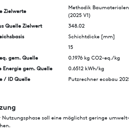
Methodik Baumaterialen
e Zielwerte
(2025 V1)
us Quelle Zielwert
348.02
eichsbasis
Schichtdicke [mm]
15
q. gem. Quelle
0.1976 kg CO2-eq./kg
 Energie gem. Quelle
0.6512 kWh/kg
e / ID Quelle
Putzrechner ecobau 2025
zung
r Nutzungsphase soll eine möglichst geringe umwelt
hen.