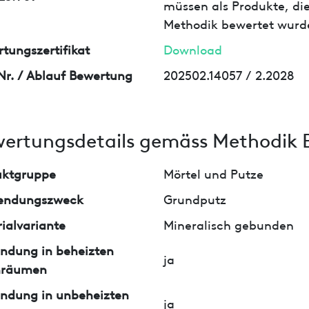
müssen als Produkte, die
Methodik bewertet wurd
tungszertifikat
Download
Nr. / Ablauf Bewertung
202502.14057 / 2.2028
ertungsdetails gemäss Methodik 
uktgruppe
Mörtel und Putze
endungszweck
Grundputz
ialvariante
Mineralisch gebunden
ndung in beheizten
ja
nräumen
ndung in unbeheizten
ja