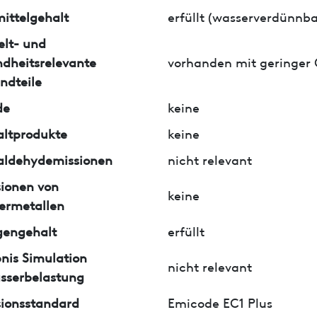
ittelgehalt
erfüllt (wasserverdünnba
lt- und
dheitsrelevante
vorhanden mit geringer
ndteile
de
keine
ltprodukte
keine
aldehydemissionen
nicht relevant
ionen von
keine
ermetallen
gengehalt
erfüllt
nis Simulation
nicht relevant
sserbelastung
ionsstandard
Emicode EC1 Plus