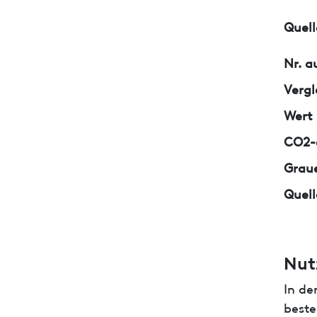
Quell
Nr. a
Vergl
Wert
CO2-e
Graue
Quell
Nut
In de
beste