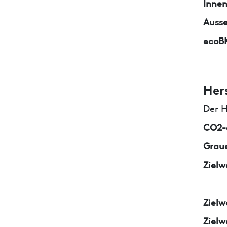
Inne
Auss
ecoB
Her
Der H
CO2-e
Graue
Zielw
Zielw
Zielw