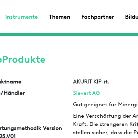
Instrumente
Themen
Fachpartner
Bild
oProdukte
uktname
AKURIT KIP-it.
a/Händler
Sievert AG
Gut geeignet für Minergi
Eine Verschärfung der An
Kraft. Die strengeren Kr
rtungsmethodik Version
stellen sicher, dass die
25.V01