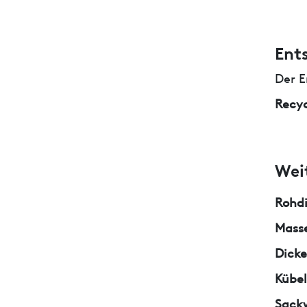
Ent
Der E
Recyc
Wei
Rohd
Masse
Dicke
Kübe
Sack