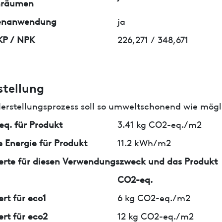
nräumen
enanwendung
ja
KP / NPK
226,271 / 348,671
stellung
erstellungsprozess soll so umweltschonend wie mögli
q. für Produkt
3.41 kg CO2-eq./m2
 Energie für Produkt
11.2 kWh/m2
erte für diesen Verwendungszweck und das Produkt
CO2-eq.
ert für eco1
6 kg CO2-eq./m2
ert für eco2
12 kg CO2-eq./m2