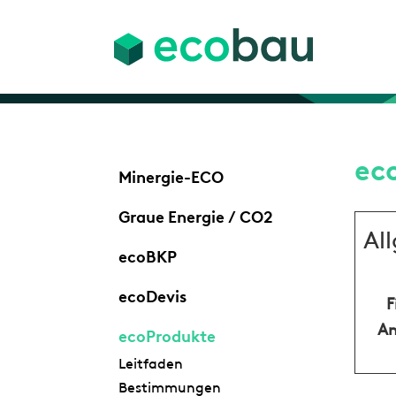
ec
Minergie-ECO
Graue Energie / CO2
Al
ecoBKP
ecoDevis
F
An
ecoProdukte
Leitfaden
Bestimmungen