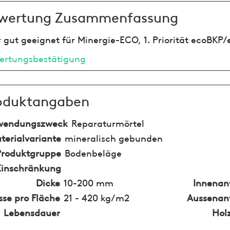
wertung Zusammenfassung
 gut geeignet für Minergie-ECO, 1. Priorität ecoBKP/
ertungsbestätigung
oduktangaben
wendungszweck
Reparaturmörtel
terialvariante
mineralisch gebunden
Produktgruppe
Bodenbeläge
Einschränkung
Dicke
10-200 mm
Innena
se pro Fläche
21 - 420 kg/m2
Aussena
Lebensdauer
Hol