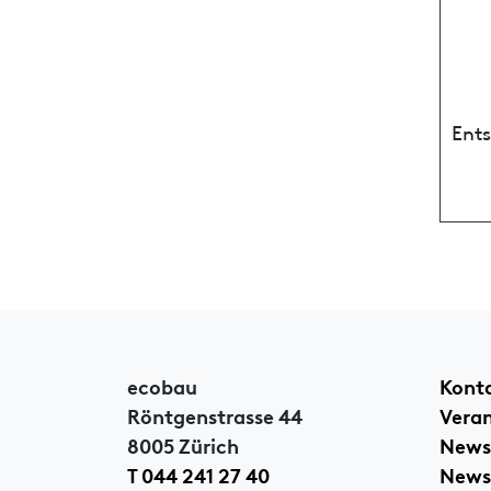
Ent
ecobau
Kont
Röntgenstrasse 44
Vera
8005 Zürich
News
T 044 241 27 40
Newsl