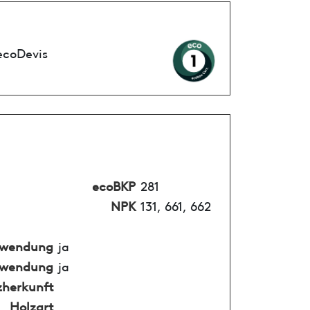
ecoDevis
ecoBKP
281
NPK
131, 661, 662
nwendung
ja
nwendung
ja
zherkunft
Holzart