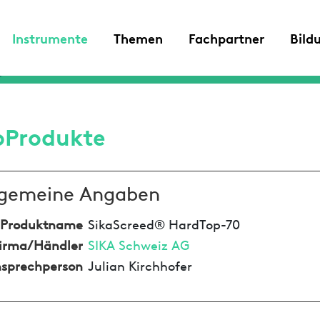
Instrumente
Themen
Fachpartner
Bild
oProdukte
lgemeine Angaben
Produktname
SikaScreed® HardTop-70
irma/Händler
SIKA Schweiz AG
sprechperson
Julian Kirchhofer