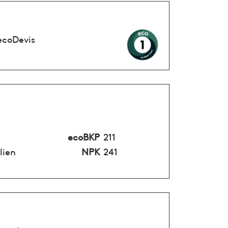
ecoDevis
ecoBKP
211
lien
NPK
241