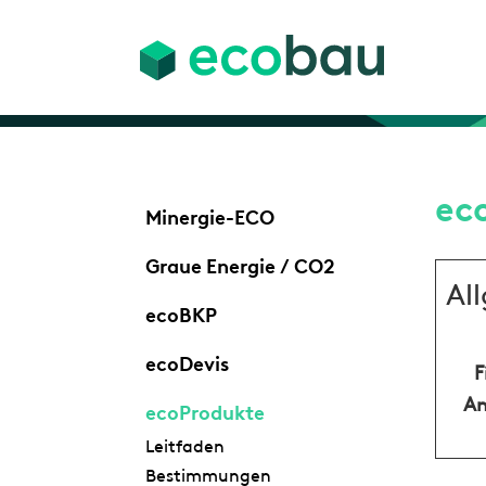
ec
Minergie-ECO
Graue Energie / CO2
Al
ecoBKP
ecoDevis
F
An
ecoProdukte
Leitfaden
Bestimmungen