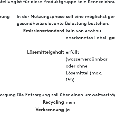
tellung
Ist für diese Produktgruppe kein Kennzeichn
zung
In der Nutzungsphase soll eine möglichst ge
gesundheitsrelevante Belastung bestehen.
Emissionsstandard
kein von ecobau
anerkanntes Label
ge
Lösemittelgehalt
erfüllt
(wasserverdünnbar
oder ohne
Lösemittel (max.
1%))
sorgung
Die Entsorgung soll über einen umweltverträ
Recycling
nein
Verbrennung
ja