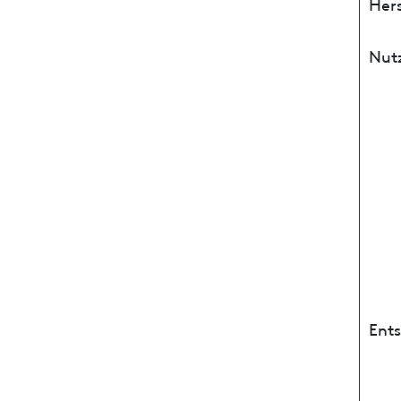
Hers
Nut
Ent