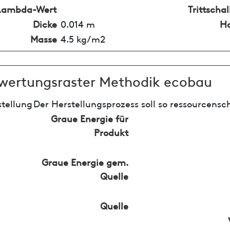
Lambda-Wert
Trittsch
Dicke
0.014 m
Ho
Masse
4.5 kg/m2
wertungsraster Methodik ecobau
tellung
Der Herstellungsprozess soll so ressourcensc
Graue Energie für
Produkt
Graue Energie gem.
Quelle
Quelle