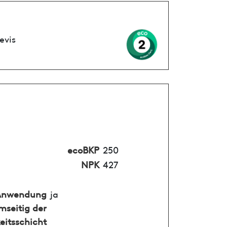
evis
ecoBKP
250
NPK
427
Anwendung
ja
mseitig der
eitsschicht