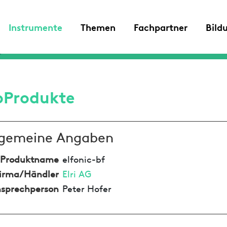
Instrumente
Themen
Fachpartner
Bild
oProdukte
lgemeine Angaben
Produktname
elfonic-bf
irma/Händler
Elri AG
sprechperson
Peter Hofer