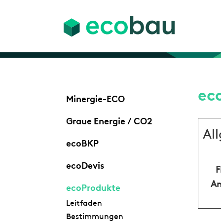
ec
Minergie-ECO
Graue Energie / CO2
Al
ecoBKP
ecoDevis
F
An
ecoProdukte
Leitfaden
Bestimmungen