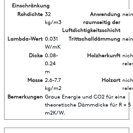
Einschränkung
Rohdichte
32
Anwendung
nei
kg/m3
raumseitig der
Luftdichtigkeitsschicht
Lambda-Wert
0.031
Trittschalldämmung
nei
W/mK
Dicke
0.08-
Holzherkunft
nich
0.24
rele
m
Masse
2.6-7.7
Holzart
nich
kg/m2
rele
Bemerkungen
Graue Energie und CO2 für eine
theoretische Dämmdicke für R = 5
m2K/W.