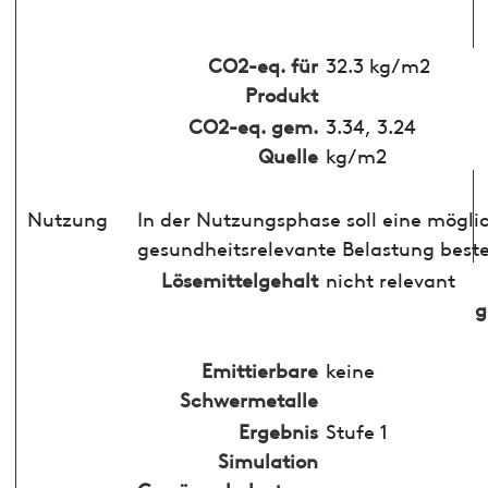
CO2-eq. für
32.3 kg/m2
Produkt
CO2-eq. gem.
3.34, 3.24
Quelle
kg/m2
Nutzung
In der Nutzungsphase soll eine mögli
gesundheitsrelevante Belastung best
Lösemittelgehalt
nicht relevant
g
Emittierbare
keine
Schwermetalle
Ergebnis
Stufe 1
Simulation