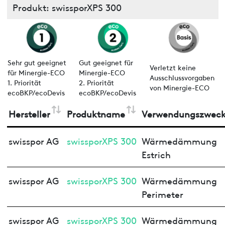
Produkt: swissporXPS 300
Sehr gut geeignet
Gut geeignet für
Verletzt keine
für Minergie-ECO
Minergie-ECO
Ausschlussvorgaben
1. Priorität
2. Priorität
von Minergie-ECO
ecoBKP/ecoDevis
ecoBKP/ecoDevis
Hersteller
Produktname
Verwendungszwec
swisspor AG
swissporXPS 300
Wärmedämmung
Estrich
swisspor AG
swissporXPS 300
Wärmedämmung
Perimeter
swisspor AG
swissporXPS 300
Wärmedämmung