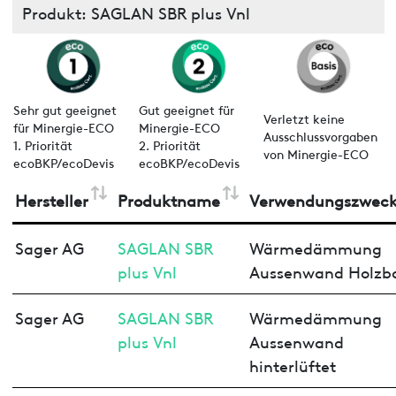
Produkt: SAGLAN SBR plus Vnl
Sehr gut geeignet
Gut geeignet für
Verletzt keine
für Minergie-ECO
Minergie-ECO
Ausschlussvorgaben
1. Priorität
2. Priorität
von Minergie-ECO
ecoBKP/ecoDevis
ecoBKP/ecoDevis
Hersteller
Produktname
Verwendungszwec
Sager AG
SAGLAN SBR
Wärmedämmung
plus Vnl
Aussenwand Holzb
Sager AG
SAGLAN SBR
Wärmedämmung
plus Vnl
Aussenwand
hinterlüftet