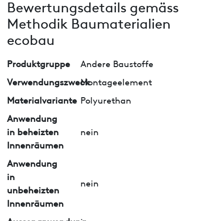
Bewertungsdetails gemäss
Methodik Baumaterialien
ecobau
Produktgruppe
Andere Baustoffe
Verwendungszweck
Montageelement
Materialvariante
Polyurethan
Anwendung
in beheizten
nein
Innenräumen
Anwendung
in
nein
unbeheizten
Innenräumen
Aussenanwendung
ja