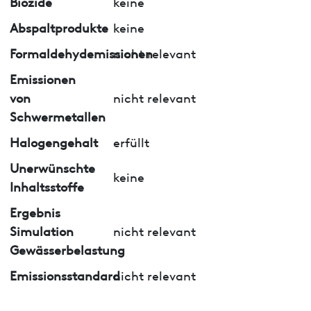
Biozide
keine
Abspaltprodukte
keine
Formaldehydemissionen
nicht relevant
Emissionen
von
nicht relevant
Schwermetallen
Halogengehalt
erfüllt
Unerwünschte
keine
Inhaltsstoffe
Ergebnis
Simulation
nicht relevant
Gewässerbelastung
Emissionsstandard
nicht relevant