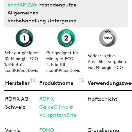
ecoBKP 226
: Fassadenputze
Allgemeines
Vorbehandlung Untergrund
Sehr gut geeignet
Gut geeignet für
Verletzt keine
für Minergie-ECO
Minergie-ECO
Ausschlussvorgaben
1. Priorität
2. Priorität
von Minergie-ECO
ecoBKP/ecoDevis
ecoBKP/ecoDevis
Hersteller
Produktname
Verwendungszwe
RÖFIX AG
RÖFIX
Haftschicht
Schweiz
CalceClima®
Vorspritzmörtel
Vernis
FOND
Grundierung