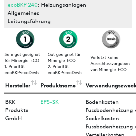
ecoBKP 240
: Heizungsanlagen
Allgemeines
Leitungsführung
Sehr gut geeignet
Gut geeignet für
Verletzt keine
für Minergie-ECO
Minergie-ECO
Ausschlussvorgaben
1. Priorität
2. Priorität
von Minergie-ECO
ecoBKP/ecoDevis
ecoBKP/ecoDevis
Hersteller
Produktname
Verwendungszwec
BKK
EPS-SK
Bodenkasten
Produkte
Fussbodenheizung 
GmbH
Sockelkasten
Fussbodenheizung 
Verteilerkasten