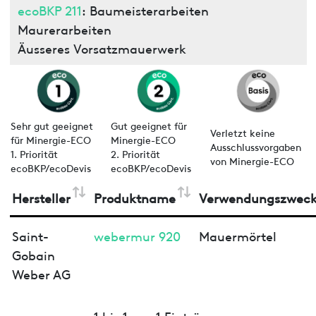
ecoBKP 211
: Baumeisterarbeiten
Maurerarbeiten
Äusseres Vorsatzmauerwerk
Sehr gut geeignet
Gut geeignet für
Verletzt keine
für Minergie-ECO
Minergie-ECO
Ausschlussvorgaben
1. Priorität
2. Priorität
von Minergie-ECO
ecoBKP/ecoDevis
ecoBKP/ecoDevis
Hersteller
Produktname
Verwendungszwec
Saint-
webermur 920
Mauermörtel
Gobain
Weber AG
1 bis 1 von 1 Einträgen