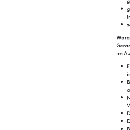
g
g
I
s
Worau
Gerad
im Au
E
i
B
a
N
V
D
D
B