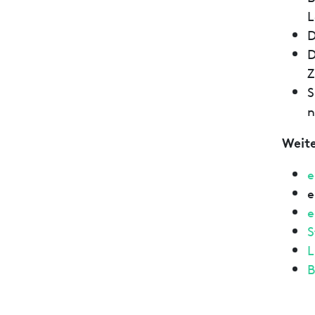
L
D
D
Z
S
n
Weite
e
e
e
S
L
B