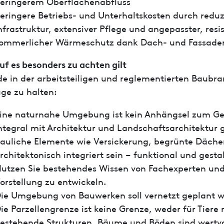
eringerem Oberflächenabfluss
eringere Betriebs- und Unterhaltskosten durch reduz
nfrastruktur, extensive
r
Pflege und angepasster, resi
ommerlicher Wärmeschutz dank Dach- und Fassad
f es besonders zu achten gilt
e in der arbeitsteiligen und reglementierten Baubran
ge zu halten:
ine naturnahe Umgebung ist kein Anhängsel zum Geb
ntegral mit Architektur und Landschaftsarchitektur
auliche Elemente wie Versickerung, begrünte Dächer
rchitektonisch integriert sein – funktional und gestal
utzen Sie bestehendes Wissen von Fachexperten und n
orstellung zu entwickeln.
ie Umgebung von Bauwerken soll vernetzt geplant 
ie Parzellengrenze ist keine Grenze, weder für Tiere
estehende Strukturen, Bäume und Böden sind wertvoll 