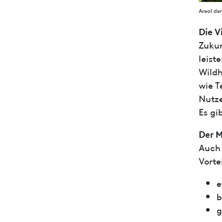
Areal de
Die V
Zukun
leist
Wildh
wie T
Nutze
Es gi
Der M
Auch 
Vortei
e
b
g