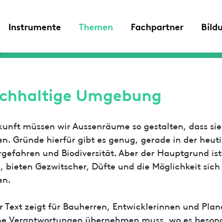
Instrumente
Themen
Fachpartner
Bild
chhaltige Umgebung
kunft müssen wir Aussenräume so gestalten, dass si
n. Gründe hierfür gibt es genug, gerade in der heut
gefahren und Biodiversität. Aber der Hauptgrund i
, bieten Gezwitscher, Düfte und die Möglichkeit sic
en.
r Text zeigt für Bauherren, Entwicklerinnen und Pla
e Verantwortungen übernehmen muss, wo es besonde