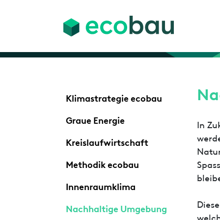
Na
Klimastrategie ecobau
Graue Energie
In Zu
werde
Kreislaufwirtschaft
Natur
Methodik ecobau
Spass
bleib
Innenraumklima
Diese
Nachhaltige Umgebung
welch