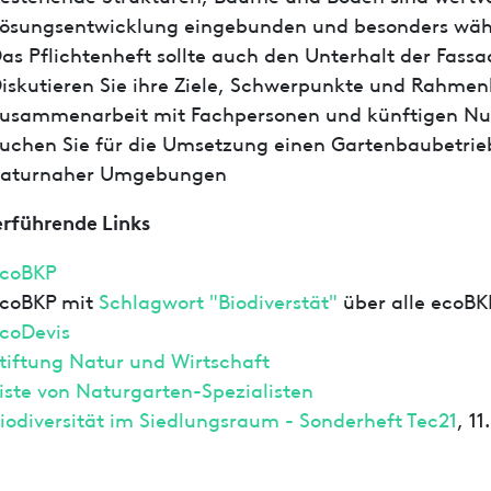
ösungsentwicklung eingebunden und besonders wäh
as Pflichtenheft sollte auch den Unterhalt der Fass
iskutieren Sie ihre Ziele, Schwerpunkte und Rahme
usammenarbeit mit Fachpersonen und künftigen Nu
uchen Sie für die Umsetzung einen Gartenbaubetrieb
aturnaher Umgebungen
rführende Links
coBKP
coBKP mit
Schlagwort "Biodiverstät"
über alle ecoBK
coDevis
tiftung Natur und Wirtschaft
iste von Naturgarten-Spezialisten
io­di­ver­si­tät im Sied­lungs­raum - Sonderheft Tec21
, 1