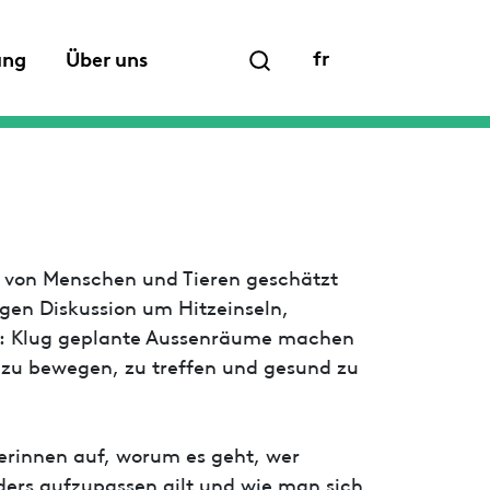
fr
ung
Über uns
e von Menschen und Tieren geschätzt
igen Diskussion um Hitzeinseln,
st: Klug geplante Aussenräume machen
h zu bewegen, zu treffen und gesund zu
nerinnen auf, worum es geht, wer
rs aufzupassen gilt und wie man sich