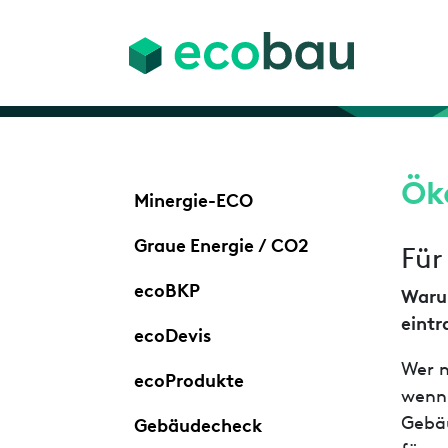
Ök
Minergie-ECO
Graue Energie / CO2
Für
ecoBKP
Warum
eintr
ecoDevis
Wer n
ecoProdukte
wenn 
Gebäu
Gebäudecheck
für g