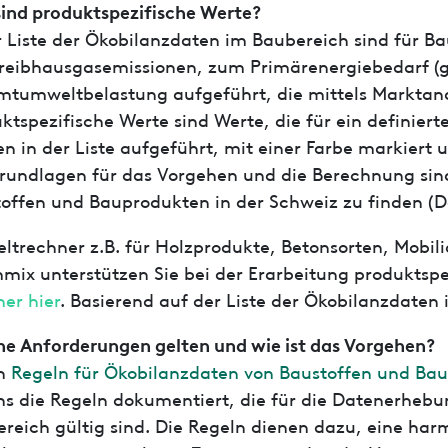
ind produktspezifische Werte?
r Liste der Ökobilanzdaten im Baubereich sind für B
reibhausgasemissionen, zum Primärenergiebedarf (g
tumweltbelastung aufgeführt, die mittels Marktana
ktspezifische Werte sind Werte, die für ein definier
n in der Liste aufgeführt, mit einer Farbe markier
rundlagen für das Vorgehen und die Berechnung sind
offen und Bauprodukten in der Schweiz zu finden (
trechner z.B. für Holzprodukte, Betonsorten, Mobilia
mix unterstützen Sie bei der Erarbeitung produktspe
er hier
. Basierend auf der Liste der Ökobilanzdaten
e Anforderungen gelten und wie ist das Vorgehen?
en
Regeln für Ökobilanzdaten von Baustoffen und Bau
ns die Regeln dokumentiert, die für die Datenerhebu
reich gültig sind. Die Regeln dienen dazu, eine har