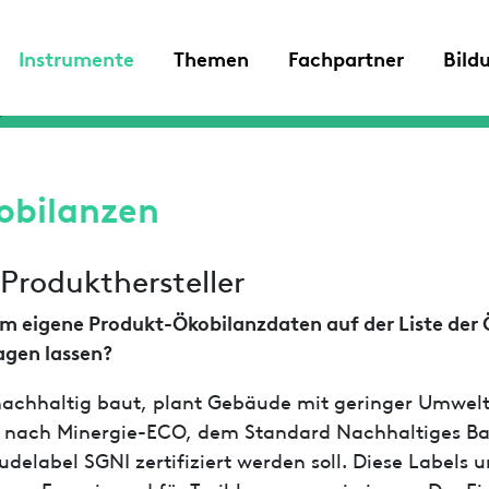
Instrumente
Themen
Fachpartner
Bild
obilanzen
 Produkthersteller
 eigene Produkt-Ökobilanzdaten auf der Liste der
agen lassen?
achhaltig baut, plant Gebäude mit geringer Umwelt
nach Minergie-ECO, dem Standard Nachhaltiges Ba
delabel SGNI zertifiziert werden soll. Diese Labels 
raue Energie und für Treibhausgasemissionen. Der Ein