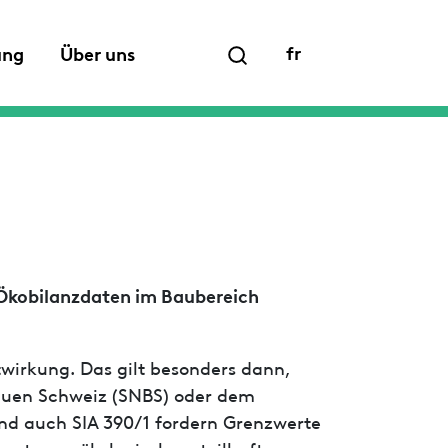
fr
ung
Über uns
 Ökobilanzdaten im Baubereich
wirkung. Das gilt besonders dann,
uen Schweiz (SNBS) oder dem
und auch SIA 390/1 fordern Grenzwerte
satz von ökologisch vorteilhaften