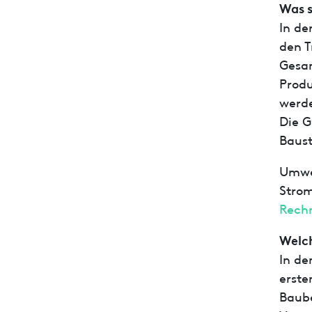
Was s
In de
den T
Gesam
Produ
werde
Die G
Baust
Umwel
Strom
Rechn
Welch
In d
erste
Baube