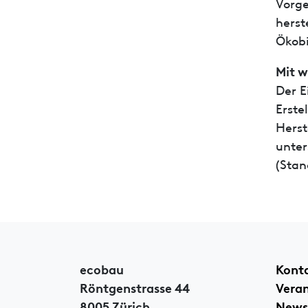
Vorge
herst
Ökob
Mit w
Der E
Erste
Herst
unter
(Stan
ecobau
Kont
Röntgenstrasse 44
Vera
8005 Zürich
News