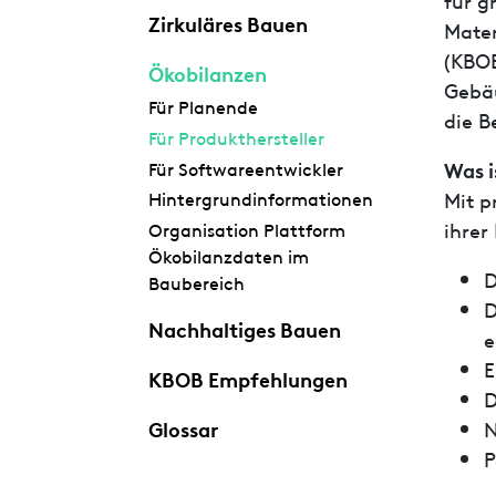
Zirkuläres Bauen
Mater
(KBOB
Ökobilanzen
Gebäu
Für Planende
die B
Für Produkthersteller
Was i
Für Softwareentwickler
Mit p
Hintergrundinformationen
ihrer
Organisation Plattform
Ökobilanzdaten im
D
Baubereich
D
Nachhaltiges Bauen
e
E
KBOB Empfehlungen
D
Glossar
N
P