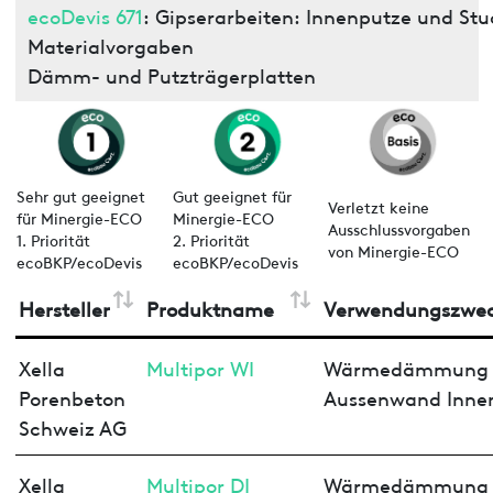
ecoDevis 671
: Gipserarbeiten: Innenputze und St
Materialvorgaben
Dämm- und Putzträgerplatten
Sehr gut geeignet
Gut geeignet für
Verletzt keine
für Minergie-ECO
Minergie-ECO
Ausschlussvorgaben
1. Priorität
2. Priorität
von Minergie-ECO
ecoBKP/ecoDevis
ecoBKP/ecoDevis
Hersteller
Produktname
Verwendungszwe
Xella
Multipor WI
Wärmedämmung
Porenbeton
Aussenwand Inne
Schweiz AG
Xella
Multipor DI
Wärmedämmung