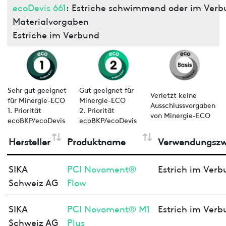
ecoDevis 661
: Estriche schwimmend oder im Verb
Materialvorgaben
Estriche im Verbund
Sehr gut geeignet
Gut geeignet für
Verletzt keine
für Minergie-ECO
Minergie-ECO
Ausschlussvorgaben
1. Priorität
2. Priorität
von Minergie-ECO
ecoBKP/ecoDevis
ecoBKP/ecoDevis
Hersteller
Produktname
Verwendungsz
SIKA
PCI Novoment®
Estrich im Verb
Schweiz AG
Flow
SIKA
PCI Novoment® M1
Estrich im Verb
Schweiz AG
Plus