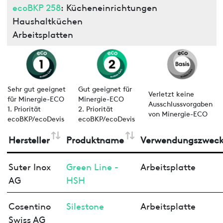
ecoBKP 258
: Kücheneinrichtungen
Haushaltküchen
Arbeitsplatten
Sehr gut geeignet
Gut geeignet für
Verletzt keine
für Minergie-ECO
Minergie-ECO
Ausschlussvorgaben
1. Priorität
2. Priorität
von Minergie-ECO
ecoBKP/ecoDevis
ecoBKP/ecoDevis
Hersteller
Produktname
Verwendungszwec
Suter Inox
Green Line -
Arbeitsplatte
AG
HSH
Cosentino
Silestone
Arbeitsplatte
Swiss AG