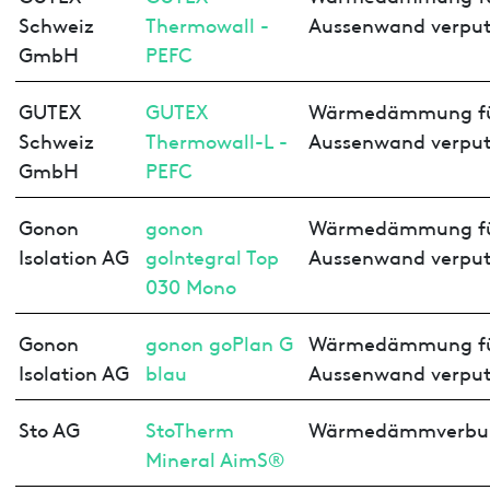
Schweiz
Thermowall -
Aussenwand verput
GmbH
PEFC
GUTEX
GUTEX
Wärmedämmung f
Schweiz
Thermowall-L -
Aussenwand verput
GmbH
PEFC
Gonon
gonon
Wärmedämmung f
Isolation AG
goIntegral Top
Aussenwand verput
030 Mono
Gonon
gonon goPlan G
Wärmedämmung f
Isolation AG
blau
Aussenwand verput
Sto AG
StoTherm
Wärmedämmverbu
Mineral AimS®