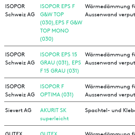
ISOPOR
ISOPOR EPS F
Wärmedämmung f
Schweiz AG
G&W TOP
Aussenwand verput
(030),EPS F G&W
TOP MONO
(030)
ISOPOR
ISOPOR EPS 15
Wärmedämmung f
Schweiz AG
GRAU (031), EPS
Aussenwand verput
F 15 GRAU (031)
ISOPOR
ISOPOR F
Wärmedämmung f
Schweiz AG
OPTIMA (031)
Aussenwand verput
Sievert AG
AKURIT SK
Spachtel- und Kleb
superleicht
GUTEX
GUTEX
Wärmedämmung f