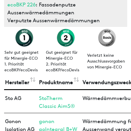
ecoBKP 226
: Fassadenputze
Aussenwärmedämmungen
Verputzte Aussenwärmedämmungen
Sehr gut geeignet
Gut geeignet für
Verletzt keine
für Minergie-ECO
Minergie-ECO
Ausschlussvorgaben
1. Priorität
2. Priorität
von Minergie-ECO
ecoBKP/ecoDevis
ecoBKP/ecoDevis
Hersteller
Produktname
Verwendungszwec
Sto AG
StoTherm
Wärmedämmverbu
Classic AimS®
Gonon
gonon
Wärmedämmung f
Isolation AG
goIntegral B+W
Aussenwand verput