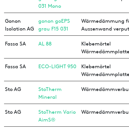
031 Mono
Gonon
gonon goEPS
Wärmedämmung f
Isolation AG
grau F15 031
Aussenwand verput
Fassa SA
AL 88
Klebemörtel
Wärmedämmplatt
Fassa SA
ECO-LIGHT 950
Klebemörtel
Wärmedämmplatt
Sto AG
StoTherm
Wärmedämmverbu
Mineral
Sto AG
StoTherm Vario
Wärmedämmverbu
AimS®