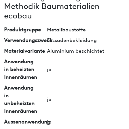
Methodik Baumaterialien
ecobau
Produktgruppe
Metallbaustoffe
Verwendungszweck
Fassadenbekleidung
Materialvariante
Aluminium beschichtet
Anwendung
in beheizten
ja
Innenräumen
Anwendung
in
ja
unbeheizten
Innenräumen
Aussenanwendung
ja