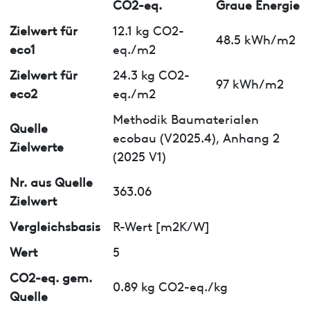
CO2-eq.
Graue Energie
Zielwert für
12.1 kg CO2-
48.5 kWh/m2
eco1
eq./m2
Zielwert für
24.3 kg CO2-
97 kWh/m2
eco2
eq./m2
Methodik Baumaterialen
Quelle
ecobau (V2025.4), Anhang 2
Zielwerte
(2025 V1)
Nr. aus Quelle
363.06
Zielwert
Vergleichsbasis
R-Wert [m2K/W]
Wert
5
CO2-eq. gem.
0.89 kg CO2-eq./kg
Quelle