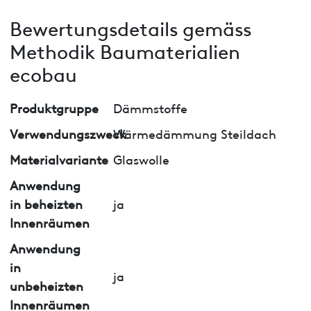
Bewertungsdetails gemäss
Methodik Baumaterialien
ecobau
Produktgruppe
Dämmstoffe
Verwendungszweck
Wärmedämmung Steildach
Materialvariante
Glaswolle
Anwendung
in beheizten
ja
Innenräumen
Anwendung
in
ja
unbeheizten
Innenräumen