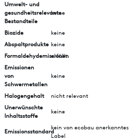
Umwelt- und
gesundheitsrelevante
keine
Bestandteile
Biozide
keine
Abspaltprodukte
keine
Formaldehydemissionen
erfüllt
Emissionen
von
keine
Schwermetallen
Halogengehalt
nicht relevant
Unerwünschte
keine
Inhaltsstoffe
kein von ecobau anerkanntes
Emissionsstandard
Label