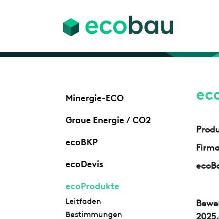
ec
Minergie-ECO
Graue Energie / CO2
Prod
ecoBKP
Firm
ecoDevis
ecoBa
ecoProdukte
Leitfaden
Bewe
Bestimmungen
2025.