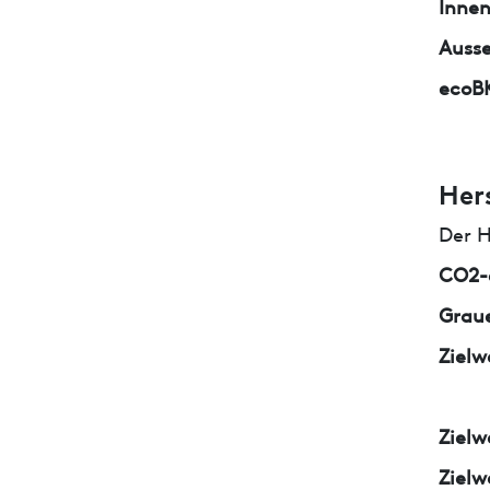
Inne
Auss
ecoB
Her
Der H
CO2-e
Graue
Zielw
Zielw
Zielw