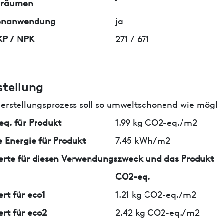
nräumen
enanwendung
ja
KP / NPK
271 / 671
stellung
erstellungsprozess soll so umweltschonend wie mögli
q. für Produkt
1.99 kg CO2-eq./m2
 Energie für Produkt
7.45 kWh/m2
erte für diesen Verwendungszweck und das Produkt
CO2-eq.
ert für eco1
1.21 kg CO2-eq./m2
ert für eco2
2.42 kg CO2-eq./m2