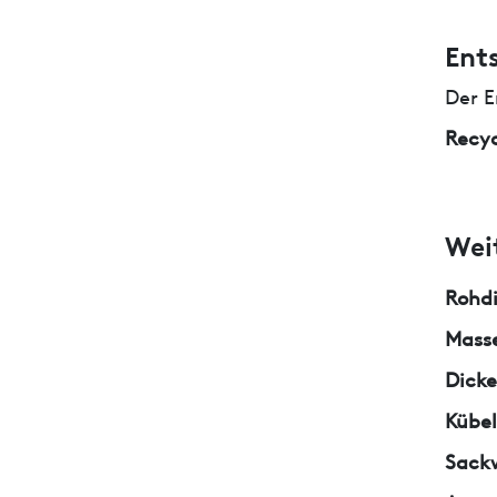
Ent
Der E
Recyc
Wei
Rohd
Masse
Dicke
Kübe
Sack