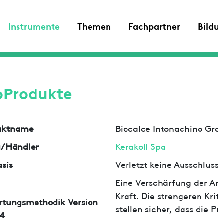
Instrumente
Themen
Fachpartner
Bild
oProdukte
uktname
Biocalce Intonachino Gr
a/Händler
Kerakoll Spa
sis
Verletzt keine Ausschlu
Eine Verschärfung der An
Kraft. Die strengeren Kr
rtungsmethodik Version
stellen sicher, dass die
4