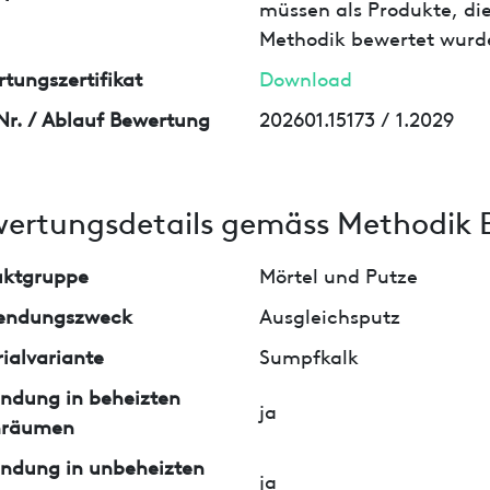
müssen als Produkte, die
Methodik bewertet wurd
tungszertifikat
Download
Nr. / Ablauf Bewertung
202601.15173 / 1.2029
ertungsdetails gemäss Methodik 
uktgruppe
Mörtel und Putze
endungszweck
Ausgleichsputz
ialvariante
Sumpfkalk
ndung in beheizten
ja
nräumen
ndung in unbeheizten
ja