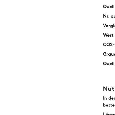
Quell
Nr. a
Vergl
Wert
CO2-e
Graue
Quell
Nut
In de
beste
Lösem