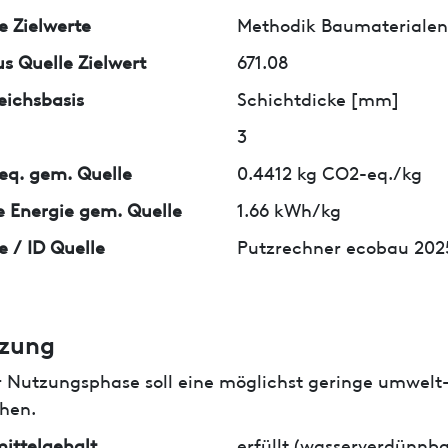
e Zielwerte
Methodik Baumaterialen 
us Quelle Zielwert
671.08
eichsbasis
Schichtdicke [mm]
3
q. gem. Quelle
0.4412 kg CO2-eq./kg
 Energie gem. Quelle
1.66 kWh/kg
e / ID Quelle
Putzrechner ecobau 202
zung
r Nutzungsphase soll eine möglichst geringe umwelt
hen.
ittelgehalt
erfüllt (wasserverdünnba