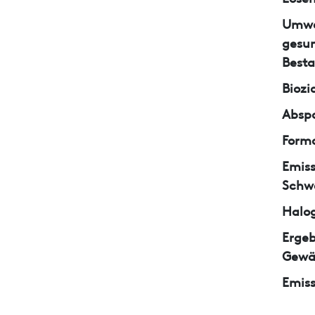
Umwe
gesun
Besta
Biozi
Abspa
Form
Emiss
Schw
Halo
Ergeb
Gewä
Emiss