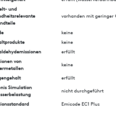
lt- und
dheitsrelevante
vorhanden mit geringer
ndteile
de
keine
ltprodukte
keine
aldehydemissionen
erfüllt
ionen von
keine
ermetallen
gengehalt
erfüllt
nis Simulation
nicht durchgeführt
sserbelastung
ionsstandard
Emicode EC1 Plus