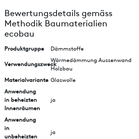
Bewertungsdetails gemäss
Methodik Baumaterialien
ecobau
Produktgruppe
Dämmstoffe
Wärmedämmung Aussenwand
Verwendungszweck
Holzbau
Materialvariante
Glaswolle
Anwendung
in beheizten
ja
Innenräumen
Anwendung
in
ja
unbeheizten