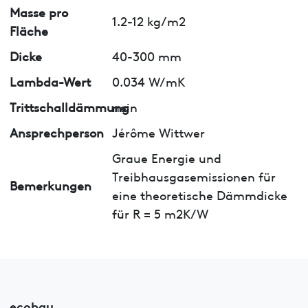
Masse pro
1.2-12 kg/m2
Fläche
Dicke
40-300 mm
Lambda-Wert
0.034 W/mK
Trittschalldämmung
nein
Ansprechperson
Jérôme Wittwer
Graue Energie und
Treibhausgasemissionen für
Bemerkungen
eine theoretische Dämmdicke
für R = 5 m2K/W
ecobau