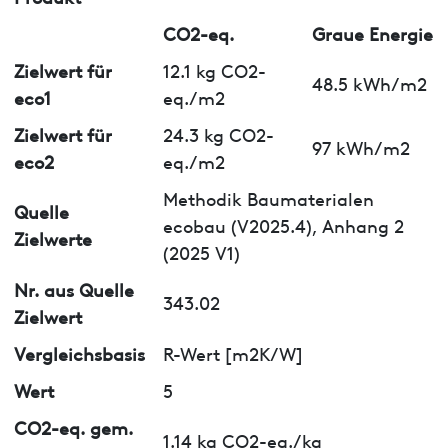
CO2-eq.
Graue Energie
Zielwert für
12.1 kg CO2-
48.5 kWh/m2
eco1
eq./m2
Zielwert für
24.3 kg CO2-
97 kWh/m2
eco2
eq./m2
Methodik Baumaterialen
Quelle
ecobau (V2025.4), Anhang 2
Zielwerte
(2025 V1)
Nr. aus Quelle
343.02
Zielwert
Vergleichsbasis
R-Wert [m2K/W]
Wert
5
CO2-eq. gem.
1.14 kg CO2-eq./kg