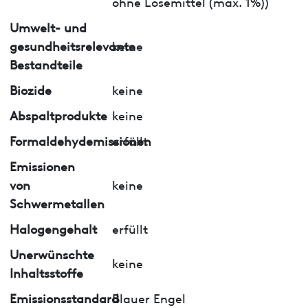
ohne Lösemittel (max. 1%))
Umwelt- und
gesundheitsrelevante
keine
Bestandteile
Biozide
keine
Abspaltprodukte
keine
Formaldehydemissionen
erfüllt
Emissionen
von
keine
Schwermetallen
Halogengehalt
erfüllt
Unerwünschte
keine
Inhaltsstoffe
Emissionsstandard
Blauer Engel