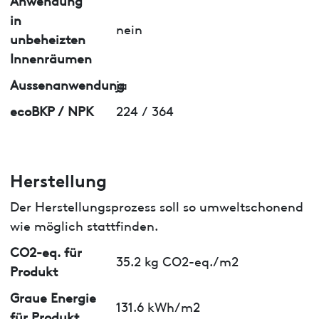
in
nein
unbeheizten
Innenräumen
Aussenanwendung
ja
ecoBKP / NPK
224 / 364
Herstellung
Der Herstellungsprozess soll so umweltschonend
wie möglich stattfinden.
CO2-eq. für
35.2 kg CO2-eq./m2
Produkt
Graue Energie
131.6 kWh/m2
für Produkt