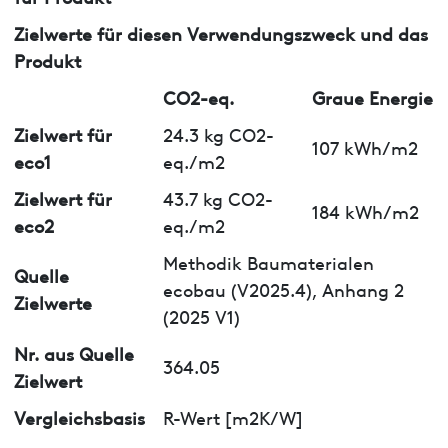
Zielwerte für diesen Verwendungszweck und das
Produkt
CO2-eq.
Graue Energie
Zielwert für
24.3 kg CO2-
107 kWh/m2
eco1
eq./m2
Zielwert für
43.7 kg CO2-
184 kWh/m2
eco2
eq./m2
Methodik Baumaterialen
Quelle
ecobau (V2025.4), Anhang 2
Zielwerte
(2025 V1)
Nr. aus Quelle
364.05
Zielwert
Vergleichsbasis
R-Wert [m2K/W]