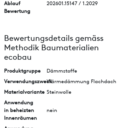
Ablauf
202601.15147 / 1.2029
Bewertung
Bewertungsdetails gemäss
Methodik Baumaterialien
ecobau
Produktgruppe
Dämmstoffe
Verwendungszweck
Wärmedämmung Flachdach
Materialvariante
Steinwolle
Anwendung
in beheizten
nein
Innenräumen
Anwendung