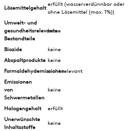
erfüllt (wasserverdünnbar oder
Lösemittelgehalt
ohne Lösemittel (max. 1%))
Umwelt- und
gesundheitsrelevante
keine
Bestandteile
Biozide
keine
Abspaltprodukte
keine
Formaldehydemissionen
nicht relevant
Emissionen
von
keine
Schwermetallen
Halogengehalt
erfüllt
Unerwünschte
keine
Inhaltsstoffe