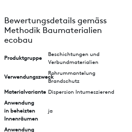
Bewertungsdetails gemäss
Methodik Baumaterialien
ecobau
Beschichtungen und
Produktgruppe
Verbundmaterialien
Rohrummantelung
Verwendungszweck
Brandschutz
Materialvariante
Dispersion Intumeszierend
Anwendung
in beheizten
ja
Innenräumen
Anwendung