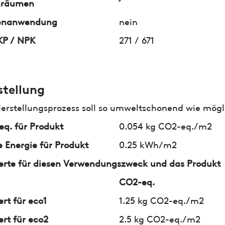
nräumen
enanwendung
nein
KP / NPK
271 / 671
stellung
erstellungsprozess soll so umweltschonend wie mögli
q. für Produkt
0.054 kg CO2-eq./m2
 Energie für Produkt
0.25 kWh/m2
erte für diesen Verwendungszweck und das Produkt
CO2-eq.
ert für eco1
1.25 kg CO2-eq./m2
ert für eco2
2.5 kg CO2-eq./m2