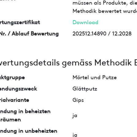
müssen als Produkte, die
Methodik bewertet wurd
tungszertifikat
Download
Nr. / Ablauf Bewertung
202512.14890 / 12.2028
ertungsdetails gemäss Methodik 
uktgruppe
Mörtel und Putze
endungszweck
Glättputz
ialvariante
Gips
ndung in beheizten
ja
nräumen
ndung in unbeheizten
ja