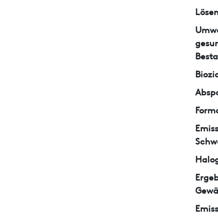
Lösem
Umwe
gesun
Besta
Biozi
Abspa
Form
Emiss
Schw
Halo
Ergeb
Gewä
Emiss