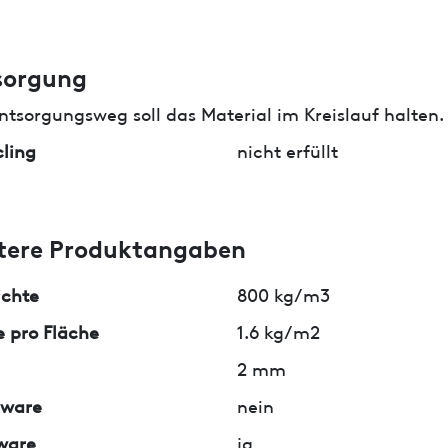
sorgung
ntsorgungsweg soll das Material im Kreislauf halten.
ling
nicht erfüllt
tere Produktangaben
ichte
800 kg/m3
 pro Fläche
1.6 kg/m2
2 mm
lware
nein
ware
ja