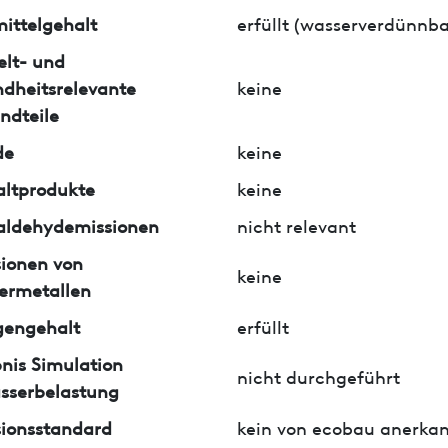
ittelgehalt
erfüllt (wasserverdünnba
lt- und
dheitsrelevante
keine
ndteile
de
keine
ltprodukte
keine
aldehydemissionen
nicht relevant
ionen von
keine
ermetallen
gengehalt
erfüllt
nis Simulation
nicht durchgeführt
sserbelastung
ionsstandard
kein von ecobau anerkan