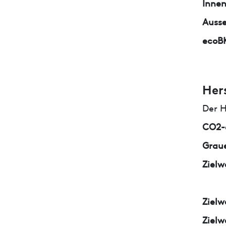
Inne
Auss
ecoB
Her
Der H
CO2-e
Graue
Zielw
Zielw
Zielw