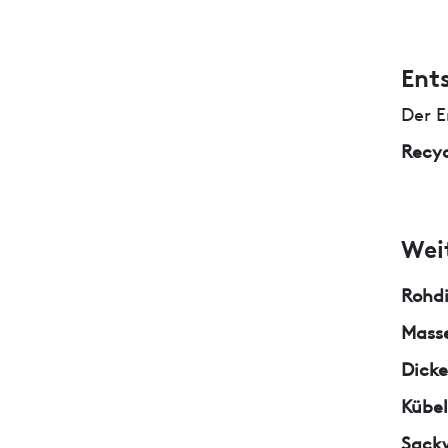
Ent
Der E
Recyc
Wei
Rohd
Masse
Dicke
Kübe
Sack