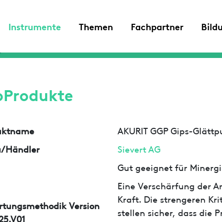
Instrumente
Themen
Fachpartner
Bild
oProdukte
uktname
AKURIT GGP Gips-Glättp
a/Händler
Sievert AG
Gut geeignet für Minergi
Eine Verschärfung der An
Kraft. Die strengeren Kr
rtungsmethodik Version
stellen sicher, dass die
25.V01