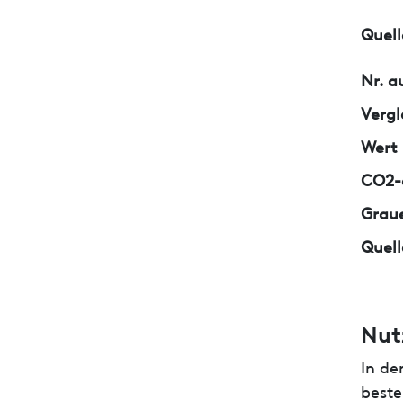
Quell
Nr. a
Vergl
Wert
CO2-e
Graue
Quell
Nut
In de
beste