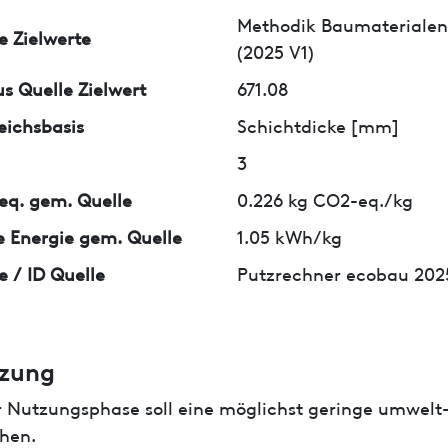
Methodik Baumaterialen
e Zielwerte
(2025 V1)
us Quelle Zielwert
671.08
eichsbasis
Schichtdicke [mm]
3
q. gem. Quelle
0.226 kg CO2-eq./kg
 Energie gem. Quelle
1.05 kWh/kg
e / ID Quelle
Putzrechner ecobau 202
zung
r Nutzungsphase soll eine möglichst geringe umwelt
hen.