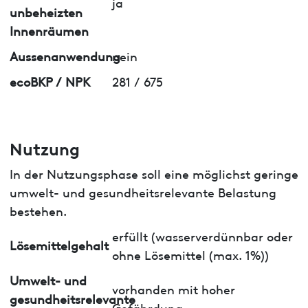
ja
unbeheizten
Innenräumen
Aussenanwendung
nein
ecoBKP / NPK
281 / 675
Nutzung
In der Nutzungsphase soll eine möglichst geringe
umwelt- und gesundheitsrelevante Belastung
bestehen.
erfüllt (wasserverdünnbar oder
Lösemittelgehalt
ohne Lösemittel (max. 1%))
Umwelt- und
vorhanden mit hoher
gesundheitsrelevante
Gefährdung