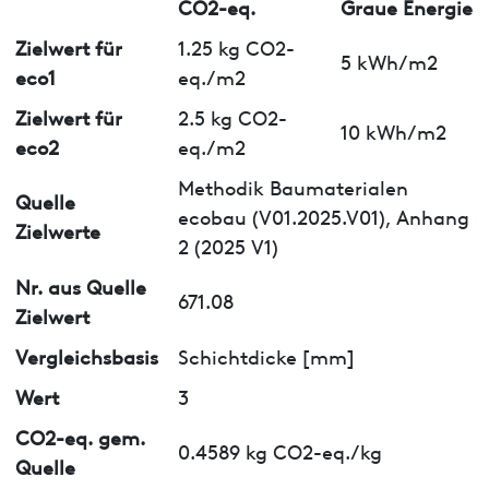
CO2-eq.
Graue Energie
Zielwert für
1.25 kg CO2-
5 kWh/m2
eco1
eq./m2
Zielwert für
2.5 kg CO2-
10 kWh/m2
eco2
eq./m2
Methodik Baumaterialen
Quelle
ecobau (V01.2025.V01), Anhang
Zielwerte
2 (2025 V1)
Nr. aus Quelle
671.08
Zielwert
Vergleichsbasis
Schichtdicke [mm]
Wert
3
CO2-eq. gem.
0.4589 kg CO2-eq./kg
Quelle