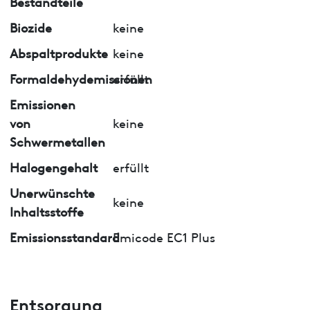
Bestandteile
Biozide
keine
Abspaltprodukte
keine
Formaldehydemissionen
erfüllt
Emissionen
von
keine
Schwermetallen
Halogengehalt
erfüllt
Unerwünschte
keine
Inhaltsstoffe
Emissionsstandard
Emicode EC1 Plus
Entsorgung